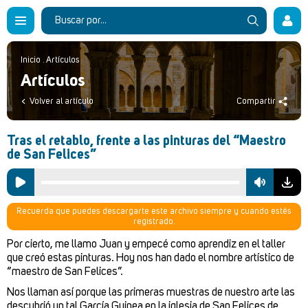
Inicio
.
Artículos
Artículos
Volver al artículo
Compartir
Tras el retablo, frente a las pinturas del “Maestro
de San Felices”
Recuerda que puedes descargarte este archivo siempre y cuando estés
registrado.
Por cierto, me llamo Juan y empecé como aprendiz en el taller
que creó estas pinturas. Hoy nos han dado el nombre artístico de
“maestro de San Felices”.
Nos llaman así porque las primeras muestras de nuestro arte las
descubrió un tal García Guinea en la iglesia de San Felices de