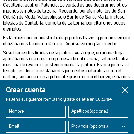
Castillería, aquí, en Palencia. La verdad es que decoramos otros
muchos templos de la zona. Recuerdo, por ejemplo, los de San
Cebrián de Mudá, Vallespinoso o Barrio de Santa María, incluso,
iglesias de Cantabria, como la de La Loma, por citar unos pocos
ejemplos.
Es fácil reconocer nuestro trabajo por los trazos y porque siempre
utilizábamos la misma técnica. Aquí se ve muy fácilmente.
Si se fijan en los límites de la pintura, verán que, en primer lugar,
aplicábamos una capa muy gruesa de cal y arena, sobre ella otra
más fina de revoco y, posteriormente, la pintura. Es una pintura al
temple, es decir, mezclábamos pigmentos naturales como el
carbón, con agua y un aglutinante graso, como el huevo, e íbamos
pintando en seco.
Crear cuenta
Rellena el siguiente formulario y date de alta en Cultura+.
Nombre
Apellidos (opcional)
Retablos Renacentistas Este de León
Email
Provincia (opcional)