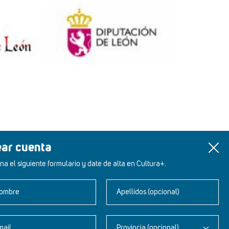
ear cuenta
na el siguiente formulario y date de alta en Cultura+.
ombre
Apellidos (opcional)
mail
Provincia (opcional)