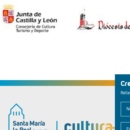
Cr
Relle
N
E