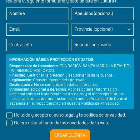
Rellena el siguiente formulario y date de alta en Cultura+.
Nombre
Apellidos (opcional)
Retablos Renacentistas Este de León
Email
Provincia (opcional)
Contraseña
Repetir contraseña
INFORMACIÓN BÁSICA PROTECCIÓN DE DATOS
Responsable de tratamiento:
FUNDACIÓN SANTA MARÍA LA REAL DEL
PATRIMONIO HISTÓRICO.
Finalidad:
Gestionar la creación y seguimiento de la cuenta.
Legitimación:
Consentimiento del interesado.
Destinatarios:
No se comunicarán datos a terceros.
Información adicional y derechos:
Podrás obtener información
adicional sobre el tratamiento de tus datos y el modo ejercitar tus
derechos o presentar una reclamación ante la Autoridad de Control
Newsletter
Aviso legal
Política de privacidad
Política de cookies
española en el modo descrito en nuestra Política de Privacidad.
He leído y acepto el
aviso legal
y la
política de privacidad
.
Quiero estar al tanto de las novedades de la web.
© Cultura+ 2026. Todos los derechos reservados
CREAR CUENTA
Diseño web SGM