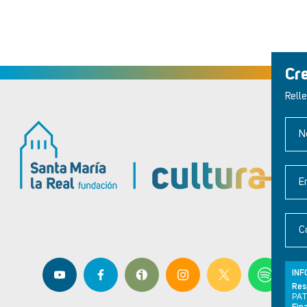
Cr
Relle
N
E
C
INF
Res
PAT