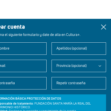
ear cuenta
na el siguiente formulario y date de alta en Cultura+.
ombre
Apellidos (opcional)
mail
Provincia (opcional)
Newsletter
ontraseña
Repetir contraseña
Aviso legal
Política de privacidad
ORMACIÓN BÁSICA PROTECCIÓN DE DATOS
Política de cookies
ponsable de tratamiento:
FUNDACIÓN SANTA MARÍA LA REAL DEL
RIMONIO HISTÓRICO.