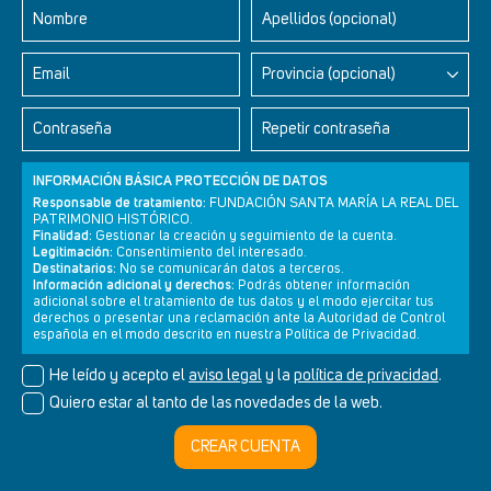
Nombre
Apellidos (opcional)
Email
Provincia (opcional)
Contraseña
Repetir contraseña
INFORMACIÓN BÁSICA PROTECCIÓN DE DATOS
Responsable de tratamiento:
FUNDACIÓN SANTA MARÍA LA REAL DEL
PATRIMONIO HISTÓRICO.
Finalidad:
Gestionar la creación y seguimiento de la cuenta.
Legitimación:
Consentimiento del interesado.
Newsletter
Aviso legal
Política de privacidad
Política de cookies
Destinatarios:
No se comunicarán datos a terceros.
Información adicional y derechos:
Podrás obtener información
adicional sobre el tratamiento de tus datos y el modo ejercitar tus
derechos o presentar una reclamación ante la Autoridad de Control
española en el modo descrito en nuestra Política de Privacidad.
© Cultura+ 2026. Todos los derechos reservados
He leído y acepto el
aviso legal
y la
política de privacidad
.
Diseño web SGM
Quiero estar al tanto de las novedades de la web.
CREAR CUENTA