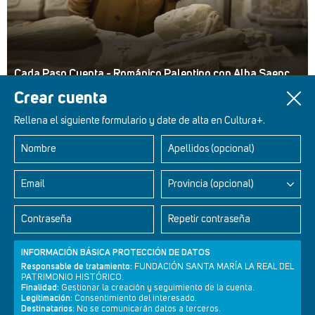
Cada Paso Cuenta - Románico Palentino con Alba Saenc
Crear cuenta
Rellena el siguiente formulario y date de alta en Cultura+.
Nombre
Apellidos (opcional)
Retablos Renacentistas Este de León
Email
Provincia (opcional)
Contraseña
Repetir contraseña
INFORMACIÓN BÁSICA PROTECCIÓN DE DATOS
Responsable de tratamiento:
FUNDACIÓN SANTA MARÍA LA REAL DEL
PATRIMONIO HISTÓRICO.
Finalidad:
Gestionar la creación y seguimiento de la cuenta.
Legitimación:
Consentimiento del interesado.
Destinatarios:
No se comunicarán datos a terceros.