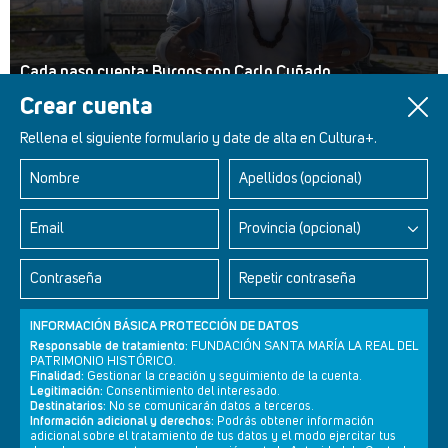
Cada paso cuenta: Burgos con Carlo Cuñado
Crear cuenta
Rellena el siguiente formulario y date de alta en Cultura+.
Nombre
Apellidos (opcional)
Retablos Renacentistas Este de León
Email
Provincia (opcional)
Contraseña
Repetir contraseña
INFORMACIÓN BÁSICA PROTECCIÓN DE DATOS
Responsable de tratamiento:
FUNDACIÓN SANTA MARÍA LA REAL DEL
PATRIMONIO HISTÓRICO.
Finalidad:
Gestionar la creación y seguimiento de la cuenta.
Legitimación:
Consentimiento del interesado.
Destinatarios:
No se comunicarán datos a terceros.
Información adicional y derechos:
Podrás obtener información
adicional sobre el tratamiento de tus datos y el modo ejercitar tus