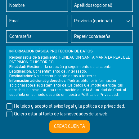
Nombre
Apellidos (opcional)
Email
Provincia (opcional)
Contraseña
Repetir contraseña
INFORMACIÓN BÁSICA PROTECCIÓN DE DATOS
Responsable de tratamiento:
FUNDACIÓN SANTA MARÍA LA REAL DEL
PATRIMONIO HISTÓRICO.
Finalidad:
Gestionar la creación y seguimiento de la cuenta.
Legitimación:
Consentimiento del interesado.
Newsletter
Aviso legal
Política de privacidad
Política de cookies
Destinatarios:
No se comunicarán datos a terceros.
Información adicional y derechos:
Podrás obtener información
adicional sobre el tratamiento de tus datos y el modo ejercitar tus
derechos o presentar una reclamación ante la Autoridad de Control
española en el modo descrito en nuestra Política de Privacidad.
© Cultura+ 2026. Todos los derechos reservados
He leído y acepto el
aviso legal
y la
política de privacidad
.
Diseño web SGM
Quiero estar al tanto de las novedades de la web.
CREAR CUENTA