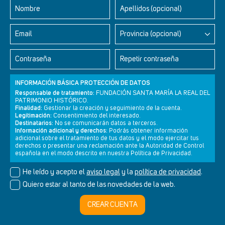
Nombre
Apellidos (opcional)
Email
Provincia (opcional)
Contraseña
Repetir contraseña
INFORMACIÓN BÁSICA PROTECCIÓN DE DATOS
Responsable de tratamiento:
FUNDACIÓN SANTA MARÍA LA REAL DEL
PATRIMONIO HISTÓRICO.
Finalidad:
Gestionar la creación y seguimiento de la cuenta.
Legitimación:
Consentimiento del interesado.
Newsletter
Aviso legal
Política de privacidad
Política de cookies
Destinatarios:
No se comunicarán datos a terceros.
Información adicional y derechos:
Podrás obtener información
adicional sobre el tratamiento de tus datos y el modo ejercitar tus
derechos o presentar una reclamación ante la Autoridad de Control
española en el modo descrito en nuestra Política de Privacidad.
© Cultura+ 2026. Todos los derechos reservados
He leído y acepto el
aviso legal
y la
política de privacidad
.
Diseño web SGM
Quiero estar al tanto de las novedades de la web.
CREAR CUENTA