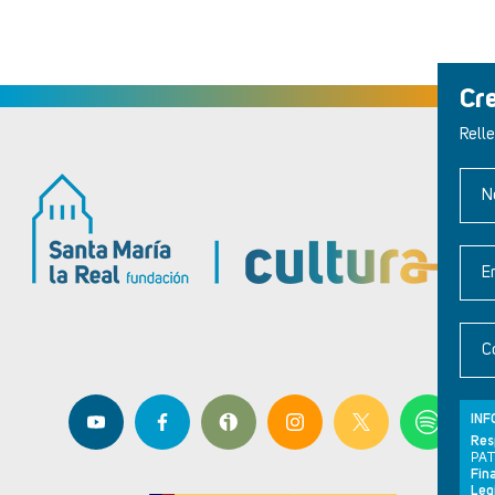
Cr
Relle
N
E
C
INF
Res
PAT
Fina
Leg