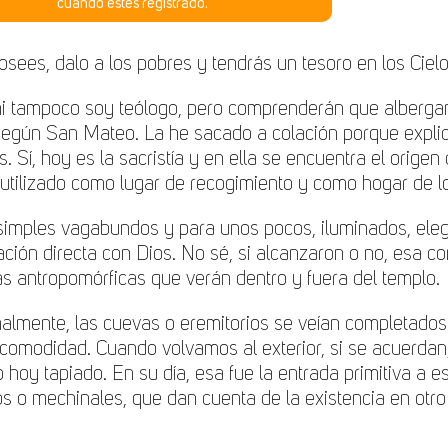
cuando estés registrado.
posees, dalo a los pobres y tendrás un tesoro en los Ciel
ni tampoco soy teólogo, pero comprenderán que albergand
egún San Mateo. La he sacado a colación porque explica 
. Sí, hoy es la sacristía y en ella se encuentra el orige
utilizado como lugar de recogimiento y como hogar de l
mples vagabundos y para unos pocos, iluminados, elegid
cación directa con Dios. No sé, si alcanzaron o no, esa c
as antropomórficas que verán dentro y fuera del templo.
malmente, las cuevas o eremitorios se veían completados
modidad. Cuando volvamos al exterior, si se acuerdan, f
hoy tapiado. En su día, esa fue la entrada primitiva a este
s o mechinales, que dan cuenta de la existencia en otr