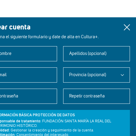
ear cuenta
na el siguiente formulario y date de alta en Cultura+.
ombre
Apellidos (opcional)
mail
Provincia (opcional)
Newsletter
ontraseña
Repetir contraseña
Aviso legal
Política de privacidad
ORMACIÓN BÁSICA PROTECCIÓN DE DATOS
Política de cookies
ponsable de tratamiento:
FUNDACIÓN SANTA MARÍA LA REAL DEL
RIMONIO HISTÓRICO.
lidad:
Gestionar la creación y seguimiento de la cuenta.
itimación:
Consentimiento del interesado.