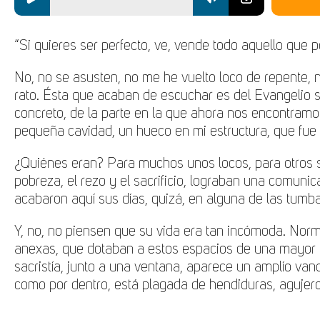
“Si quieres ser perfecto, ve, vende todo aquello que 
No, no se asusten, no me he vuelto loco de repente, 
rato. Ésta que acaban de escuchar es del Evangelio s
concreto, de la parte en la que ahora nos encontramos
pequeña cavidad, un hueco en mi estructura, que fue 
¿Quiénes eran? Para muchos unos locos, para otros si
pobreza, el rezo y el sacrificio, lograban una comuni
acabaron aquí sus días, quizá, en alguna de las tumb
Y, no, no piensen que su vida era tan incómoda. Nor
anexas, que dotaban a estos espacios de una mayor co
sacristía, junto a una ventana, aparece un amplío vano 
como por dentro, está plagada de hendiduras, agujero