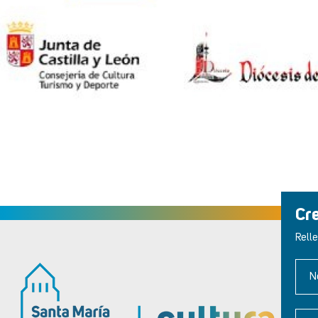
Cr
Relle
N