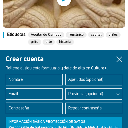
Etiquetas
Aguilar de Campoo
románico
capitel
grifos
grifo
arte
historia
Un artículo de
Carmen Molinos
Crear cuenta
Rellena el siguiente formulario y date de alta en Cultura+.
Nombre
Apellidos (opcional)
Retablos Renacentistas Este de León
Email
Provincia (opcional)
Contraseña
Repetir contraseña
INFORMACIÓN BÁSICA PROTECCIÓN DE DATOS
Responsable de tratamiento:
FUNDACIÓN SANTA MARÍA LA REAL DEL