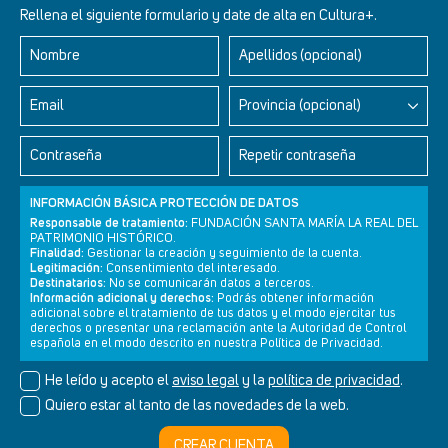
Rellena el siguiente formulario y date de alta en Cultura+.
Nombre
Apellidos (opcional)
Email
Provincia (opcional)
Curiosidades históricas 13 - Alcázar de Segovia
Contraseña
Repetir contraseña
INFORMACIÓN BÁSICA PROTECCIÓN DE DATOS
Responsable de tratamiento:
FUNDACIÓN SANTA MARÍA LA REAL DEL
PATRIMONIO HISTÓRICO.
Finalidad:
Gestionar la creación y seguimiento de la cuenta.
Legitimación:
Consentimiento del interesado.
Destinatarios:
No se comunicarán datos a terceros.
Información adicional y derechos:
Podrás obtener información
adicional sobre el tratamiento de tus datos y el modo ejercitar tus
derechos o presentar una reclamación ante la Autoridad de Control
Newsletter
Aviso legal
Política de privacidad
Política de cookies
española en el modo descrito en nuestra Política de Privacidad.
He leído y acepto el
aviso legal
y la
política de privacidad
.
Quiero estar al tanto de las novedades de la web.
© Cultura+ 2026. Todos los derechos reservados
CREAR CUENTA