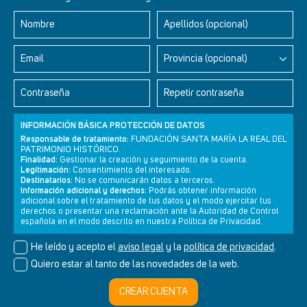
Nombre
Apellidos (opcional)
Retablos Renacentistas Este de León
Email
Provincia (opcional)
Contraseña
Repetir contraseña
INFORMACIÓN BÁSICA PROTECCIÓN DE DATOS
Responsable de tratamiento:
FUNDACIÓN SANTA MARÍA LA REAL DEL
PATRIMONIO HISTÓRICO.
Finalidad:
Gestionar la creación y seguimiento de la cuenta.
Legitimación:
Consentimiento del interesado.
Destinatarios:
No se comunicarán datos a terceros.
Información adicional y derechos:
Podrás obtener información
adicional sobre el tratamiento de tus datos y el modo ejercitar tus
derechos o presentar una reclamación ante la Autoridad de Control
Newsletter
Aviso legal
Política de privacidad
Política de cookies
española en el modo descrito en nuestra Política de Privacidad.
He leído y acepto el
aviso legal
y la
política de privacidad
.
Quiero estar al tanto de las novedades de la web.
© Cultura+ 2026. Todos los derechos reservados
CREAR CUENTA
Diseño web SGM