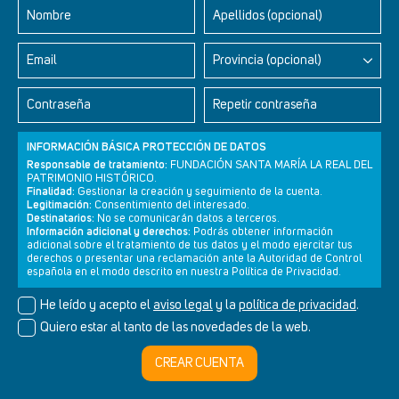
Nombre
Apellidos (opcional)
Un artículo de
Carmen Molinos
Email
Provincia (opcional)
Contraseña
Repetir contraseña
INFORMACIÓN BÁSICA PROTECCIÓN DE DATOS
Responsable de tratamiento:
FUNDACIÓN SANTA MARÍA LA REAL DEL
PATRIMONIO HISTÓRICO.
Finalidad:
Gestionar la creación y seguimiento de la cuenta.
Legitimación:
Consentimiento del interesado.
Newsletter
Aviso legal
Política de privacidad
Política de cookies
Destinatarios:
No se comunicarán datos a terceros.
Información adicional y derechos:
Podrás obtener información
adicional sobre el tratamiento de tus datos y el modo ejercitar tus
derechos o presentar una reclamación ante la Autoridad de Control
española en el modo descrito en nuestra Política de Privacidad.
© Cultura+ 2026. Todos los derechos reservados
He leído y acepto el
aviso legal
y la
política de privacidad
.
Diseño web SGM
Quiero estar al tanto de las novedades de la web.
CREAR CUENTA