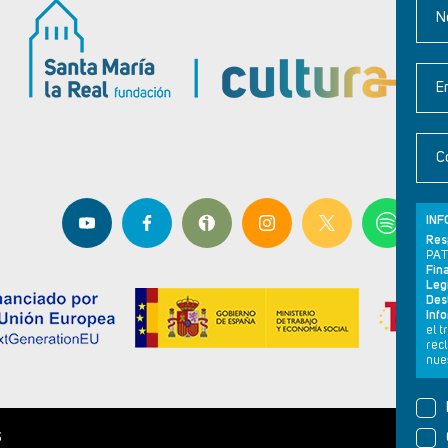
N
E
C
INF
Res
PAT
Fina
Leg
Dest
Inf
el 
rec
nues
S