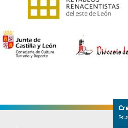
Cr
Relle