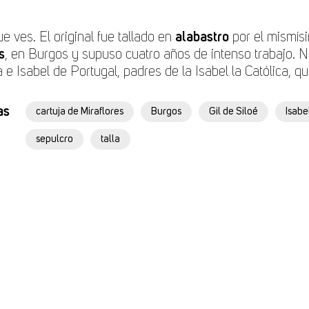
ue ves. El original fue tallado en
alabastro
por el mismí
s
, en Burgos y supuso cuatro años de intenso trabajo. N
a e Isabel de Portugal, padres de la Isabel la Católica, 
as
cartuja de Miraflores
Burgos
Gil de Siloé
Isabe
sepulcro
talla