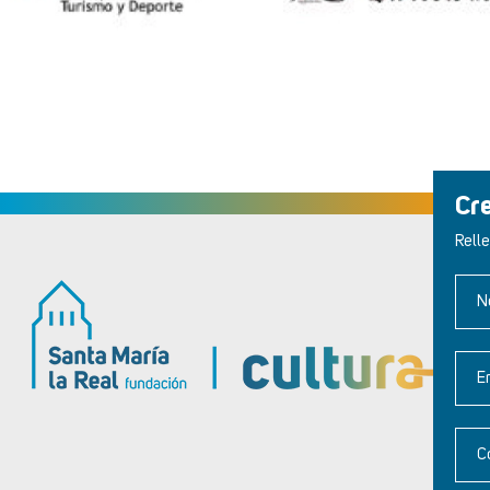
Cr
Relle
N
E
C