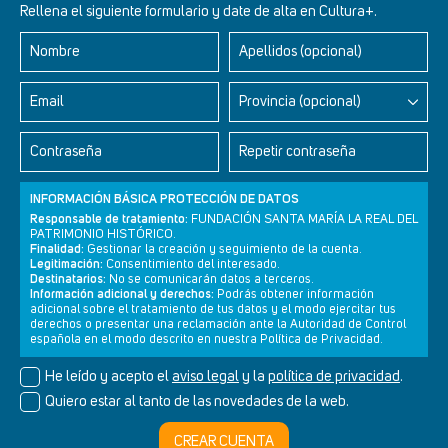
Rellena el siguiente formulario y date de alta en Cultura+.
Nombre
Apellidos (opcional)
Retablos Renacentistas Este de León
Email
Provincia (opcional)
Contraseña
Repetir contraseña
INFORMACIÓN BÁSICA PROTECCIÓN DE DATOS
Responsable de tratamiento:
FUNDACIÓN SANTA MARÍA LA REAL DEL
PATRIMONIO HISTÓRICO.
Finalidad:
Gestionar la creación y seguimiento de la cuenta.
Legitimación:
Consentimiento del interesado.
Destinatarios:
No se comunicarán datos a terceros.
Información adicional y derechos:
Podrás obtener información
adicional sobre el tratamiento de tus datos y el modo ejercitar tus
derechos o presentar una reclamación ante la Autoridad de Control
Newsletter
Aviso legal
Política de privacidad
Política de cookies
española en el modo descrito en nuestra Política de Privacidad.
He leído y acepto el
aviso legal
y la
política de privacidad
.
Quiero estar al tanto de las novedades de la web.
© Cultura+ 2026. Todos los derechos reservados
CREAR CUENTA