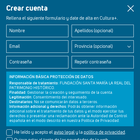
Un artículo de
Fernando Conde
Crear cuenta
Rellena el siguiente formulario y date de alta en Cultura+.
Nombre
Apellidos (opcional)
Retablos Renacentistas Este de León
Email
Provincia (opcional)
Contraseña
Repetir contraseña
INFORMACIÓN BÁSICA PROTECCIÓN DE DATOS
Responsable de tratamiento:
FUNDACIÓN SANTA MARÍA LA REAL DEL
PATRIMONIO HISTÓRICO.
Finalidad:
Gestionar la creación y seguimiento de la cuenta.
Legitimación:
Consentimiento del interesado.
Destinatarios:
No se comunicarán datos a terceros.
Información adicional y derechos:
Podrás obtener información
adicional sobre el tratamiento de tus datos y el modo ejercitar tus
derechos o presentar una reclamación ante la Autoridad de Control
Newsletter
Aviso legal
Política de privacidad
Política de cookies
española en el modo descrito en nuestra Política de Privacidad.
He leído y acepto el
aviso legal
y la
política de privacidad
.