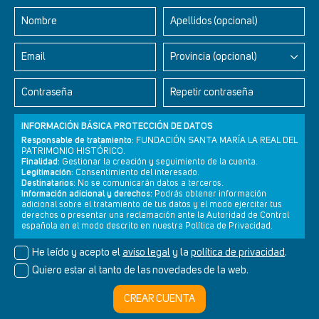
Nombre
Apellidos (opcional)
Retablos Renacentistas Este de León
Email
Provincia (opcional)
Contraseña
Repetir contraseña
INFORMACIÓN BÁSICA PROTECCIÓN DE DATOS
Responsable de tratamiento:
FUNDACIÓN SANTA MARÍA LA REAL DEL
PATRIMONIO HISTÓRICO.
Finalidad:
Gestionar la creación y seguimiento de la cuenta.
Legitimación:
Consentimiento del interesado.
Destinatarios:
No se comunicarán datos a terceros.
Información adicional y derechos:
Podrás obtener información
adicional sobre el tratamiento de tus datos y el modo ejercitar tus
derechos o presentar una reclamación ante la Autoridad de Control
Newsletter
Aviso legal
Política de privacidad
Política de cookies
española en el modo descrito en nuestra Política de Privacidad.
He leído y acepto el
aviso legal
y la
política de privacidad
.
Quiero estar al tanto de las novedades de la web.
© Cultura+ 2026. Todos los derechos reservados
CREAR CUENTA
Diseño web SGM