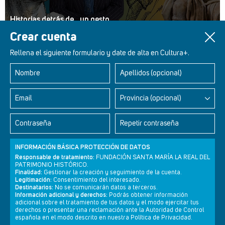
Historias detrás de... un gesto
Crear cuenta
Rellena el siguiente formulario y date de alta en Cultura+.
Nombre
Apellidos (opcional)
Retablos Renacentistas Este de León
Email
Provincia (opcional)
Contraseña
Repetir contraseña
INFORMACIÓN BÁSICA PROTECCIÓN DE DATOS
Responsable de tratamiento:
FUNDACIÓN SANTA MARÍA LA REAL DEL
PATRIMONIO HISTÓRICO.
Finalidad:
Gestionar la creación y seguimiento de la cuenta.
Legitimación:
Consentimiento del interesado.
Destinatarios:
No se comunicarán datos a terceros.
Información adicional y derechos:
Podrás obtener información
adicional sobre el tratamiento de tus datos y el modo ejercitar tus
derechos o presentar una reclamación ante la Autoridad de Control
Newsletter
Aviso legal
Política de privacidad
Política de cookies
española en el modo descrito en nuestra Política de Privacidad.