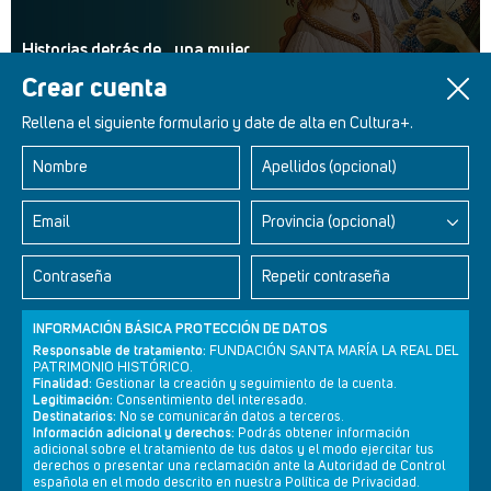
Historias detrás de... una mujer
Crear cuenta
Rellena el siguiente formulario y date de alta en Cultura+.
Nombre
Apellidos (opcional)
Retablos Renacentistas Este de León
Email
Provincia (opcional)
Contraseña
Repetir contraseña
INFORMACIÓN BÁSICA PROTECCIÓN DE DATOS
Responsable de tratamiento:
FUNDACIÓN SANTA MARÍA LA REAL DEL
PATRIMONIO HISTÓRICO.
Finalidad:
Gestionar la creación y seguimiento de la cuenta.
Legitimación:
Consentimiento del interesado.
Destinatarios:
No se comunicarán datos a terceros.
Información adicional y derechos:
Podrás obtener información
adicional sobre el tratamiento de tus datos y el modo ejercitar tus
derechos o presentar una reclamación ante la Autoridad de Control
Newsletter
Aviso legal
Política de privacidad
Política de cookies
española en el modo descrito en nuestra Política de Privacidad.