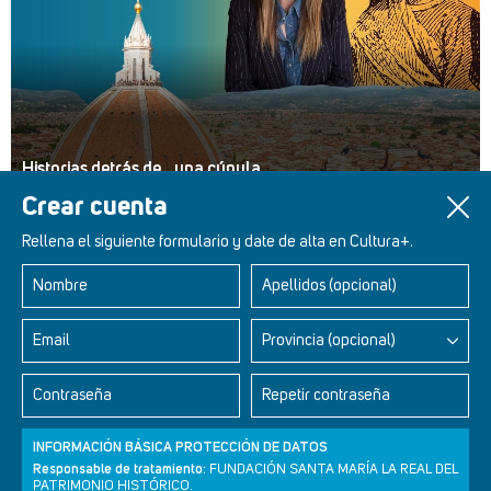
Historias detrás de... una cúpula
Crear cuenta
Rellena el siguiente formulario y date de alta en Cultura+.
Nombre
Apellidos (opcional)
Retablos Renacentistas Este de León
Email
Provincia (opcional)
Contraseña
Repetir contraseña
INFORMACIÓN BÁSICA PROTECCIÓN DE DATOS
Responsable de tratamiento:
FUNDACIÓN SANTA MARÍA LA REAL DEL
PATRIMONIO HISTÓRICO.