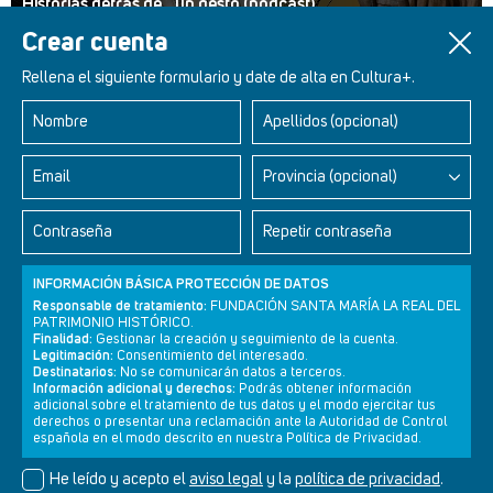
Historias detrás de... un gesto (podcast)
Crear cuenta
Rellena el siguiente formulario y date de alta en Cultura+.
Nombre
Apellidos (opcional)
Retablos Renacentistas Este de León
Email
Provincia (opcional)
Contraseña
Repetir contraseña
INFORMACIÓN BÁSICA PROTECCIÓN DE DATOS
Responsable de tratamiento:
FUNDACIÓN SANTA MARÍA LA REAL DEL
PATRIMONIO HISTÓRICO.
Finalidad:
Gestionar la creación y seguimiento de la cuenta.
Legitimación:
Consentimiento del interesado.
Destinatarios:
No se comunicarán datos a terceros.
Información adicional y derechos:
Podrás obtener información
adicional sobre el tratamiento de tus datos y el modo ejercitar tus
derechos o presentar una reclamación ante la Autoridad de Control
Newsletter
Aviso legal
Política de privacidad
Política de cookies
española en el modo descrito en nuestra Política de Privacidad.
He leído y acepto el
aviso legal
y la
política de privacidad
.