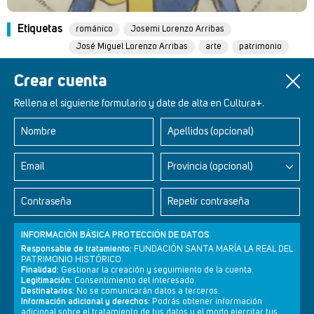
Etiquetas
románico
Josemi Lorenzo Arribas
José Miguel Lorenzo Arribas
arte
patrimonio
historia
juglares
Crear cuenta
Rellena el siguiente formulario y date de alta en Cultura+.
Nombre
Apellidos (opcional)
Retablos Renacentistas Este de León
Email
Provincia (opcional)
Contraseña
Repetir contraseña
INFORMACIÓN BÁSICA PROTECCIÓN DE DATOS
Responsable de tratamiento:
FUNDACIÓN SANTA MARÍA LA REAL DEL
PATRIMONIO HISTÓRICO.
Finalidad:
Gestionar la creación y seguimiento de la cuenta.
Legitimación:
Consentimiento del interesado.
Destinatarios:
No se comunicarán datos a terceros.
Información adicional y derechos:
Podrás obtener información
adicional sobre el tratamiento de tus datos y el modo ejercitar tus