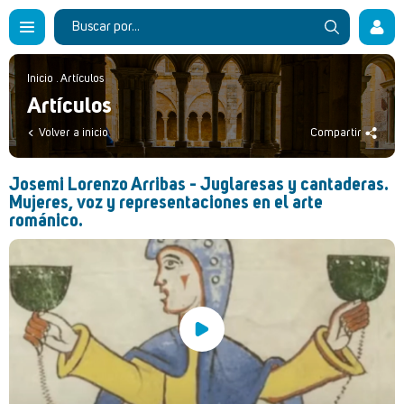
Inicio
.
Artículos
Artículos
Volver a inicio
Compartir
Josemi Lorenzo Arribas - Juglaresas y cantaderas.
Mujeres, voz y representaciones en el arte
románico.