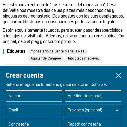
En esta nueva entrega de "Los secretos del monasterio", César
del Valle nos muestra dos de las piezas más desconocidas y
singulares del monasterio. Dos ángeles con las alas desplegadas,
que portan filacterias con inscripciones perfectamente legibles.
Están exquisitamente tallados, pero suelen pasar desapercibidos
a los ojos del visitante. Además, no se encuentran en su ubicación
original, dale al play y descubre por qué.
Etiquetas
monasterio de Santa María la Real
Aguilar de Campoo
biblioteca medieval
Un artículo de
César del Valle
Crear cuenta
Rellena el siguiente formulario y date de alta en Cultura+.
Nombre
Apellidos (opcional)
Retablos Renacentistas Este de León
Email
Provincia (opcional)
Contraseña
Repetir contraseña