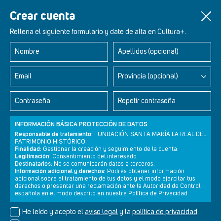
Crear cuenta
Rellena el siguiente formulario y date de alta en Cultura+.
Nombre
Apellidos (opcional)
Retablos Renacentistas Este de León
Email
Provincia (opcional)
Contraseña
Repetir contraseña
INFORMACIÓN BÁSICA PROTECCIÓN DE DATOS
Responsable de tratamiento:
FUNDACIÓN SANTA MARÍA LA REAL DEL
PATRIMONIO HISTÓRICO.
Finalidad:
Gestionar la creación y seguimiento de la cuenta.
Legitimación:
Consentimiento del interesado.
Destinatarios:
No se comunicarán datos a terceros.
Información adicional y derechos:
Podrás obtener información
adicional sobre el tratamiento de tus datos y el modo ejercitar tus
derechos o presentar una reclamación ante la Autoridad de Control
Newsletter
Aviso legal
Política de privacidad
Política de cookies
española en el modo descrito en nuestra Política de Privacidad.
He leído y acepto el
aviso legal
y la
política de privacidad
.