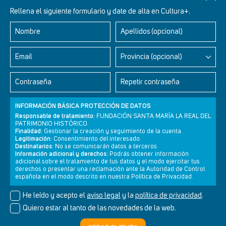
Rellena el siguiente formulario y date de alta en Cultura+.
Nombre
Apellidos (opcional)
Retablos Renacentistas Este de León
Email
Provincia (opcional)
Contraseña
Repetir contraseña
INFORMACIÓN BÁSICA PROTECCIÓN DE DATOS
Responsable de tratamiento:
FUNDACIÓN SANTA MARÍA LA REAL DEL
PATRIMONIO HISTÓRICO.
Finalidad:
Gestionar la creación y seguimiento de la cuenta.
Legitimación:
Consentimiento del interesado.
Destinatarios:
No se comunicarán datos a terceros.
Información adicional y derechos:
Podrás obtener información
adicional sobre el tratamiento de tus datos y el modo ejercitar tus
derechos o presentar una reclamación ante la Autoridad de Control
Newsletter
Aviso legal
Política de privacidad
Política de cookies
española en el modo descrito en nuestra Política de Privacidad.
He leído y acepto el
aviso legal
y la
política de privacidad
.
Quiero estar al tanto de las novedades de la web.
© Cultura+ 2026. Todos los derechos reservados