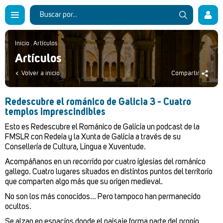
Inicio
.
Artículos
Artículos
Volver a inicio
Compartir
Redescubre el románico de Galicia 3 - Cuatro
templos imprescindibles
Esto es Redescubre el Románico de Galicia un podcast de la
FMSLR con Redeia y la Xunta de Galicia a través de su
Consellería de Cultura, Lingua e Xuventude.
Acompáñanos en un recorrido por cuatro iglesias del románico
gallego. Cuatro lugares situados en distintos puntos del territorio
que comparten algo más que su origen medieval.
No son los más conocidos... Pero tampoco han permanecido
ocultos.
Se alzan en espacios donde el paisaje forma parte del propio