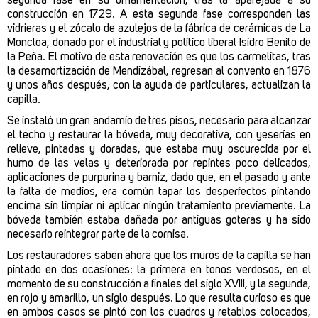
segunda fase en su ornamentación, tras la aparejada a su
construcción en 1729. A esta segunda fase corresponden las
vidrieras y el zócalo de azulejos de la fábrica de cerámicas de La
Moncloa, donado por el industrial y político liberal Isidro Benito de
la Peña. El motivo de esta renovación es que los carmelitas, tras
la desamortización de Mendizábal, regresan al convento en 1876
y unos años después, con la ayuda de particulares, actualizan la
capilla.
Se instaló un gran andamio de tres pisos, necesario para alcanzar
el techo y restaurar la bóveda, muy decorativa, con yeserías en
relieve, pintadas y doradas, que estaba muy oscurecida por el
humo de las velas y deteriorada por repintes poco delicados,
aplicaciones de purpurina y barniz, dado que, en el pasado y ante
la falta de medios, era común tapar los desperfectos pintando
encima sin limpiar ni aplicar ningún tratamiento previamente. La
bóveda también estaba dañada por antiguas goteras y ha sido
necesario reintegrar parte de la cornisa.
Los restauradores saben ahora que los muros de la capilla se han
pintado en dos ocasiones: la primera en tonos verdosos, en el
momento de su construcción a finales del siglo XVIII, y la segunda,
en rojo y amarillo, un siglo después. Lo que resulta curioso es que
en ambos casos se pintó con los cuadros y retablos colocados,