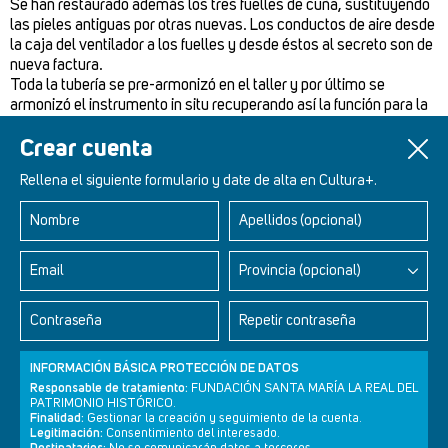
Se han restaurado además los tres fuelles de cuña, sustituyendo
las pieles antiguas por otras nuevas. Los conductos de aire desde
la caja del ventilador a los fuelles y desde éstos al secreto son de
nueva factura.
Toda la tubería se pre-armonizó en el taller y por último se
armonizó el instrumento in situ recuperando así la función para la
que fue concebido: servir a la música de su época.
Crear cuenta
Rellena el siguiente formulario y date de alta en Cultura+.
Nombre
Apellidos (opcional)
Retablos Renacentistas Este de León
Email
Provincia (opcional)
Contraseña
Repetir contraseña
INFORMACIÓN BÁSICA PROTECCIÓN DE DATOS
Responsable de tratamiento:
FUNDACIÓN SANTA MARÍA LA REAL DEL
PATRIMONIO HISTÓRICO.
Finalidad:
Gestionar la creación y seguimiento de la cuenta.
Legitimación:
Consentimiento del interesado.