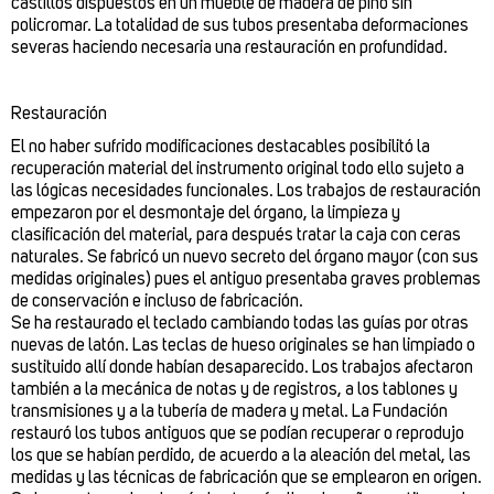
castillos dispuestos en un mueble de madera de pino sin
policromar. La totalidad de sus tubos presentaba deformaciones
severas haciendo necesaria una restauración en profundidad.
Restauración
El no haber sufrido modificaciones destacables posibilitó la
recuperación material del instrumento original todo ello sujeto a
las lógicas necesidades funcionales. Los trabajos de restauración
empezaron por el desmontaje del órgano, la limpieza y
clasificación del material, para después tratar la caja con ceras
naturales. Se fabricó un nuevo secreto del órgano mayor (con sus
medidas originales) pues el antiguo presentaba graves problemas
de conservación e incluso de fabricación.
Se ha restaurado el teclado cambiando todas las guías por otras
nuevas de latón. Las teclas de hueso originales se han limpiado o
sustituido allí donde habían desaparecido. Los trabajos afectaron
también a la mecánica de notas y de registros, a los tablones y
transmisiones y a la tubería de madera y metal. La Fundación
restauró los tubos antiguos que se podían recuperar o reprodujo
los que se habían perdido, de acuerdo a la aleación del metal, las
medidas y las técnicas de fabricación que se emplearon en origen.