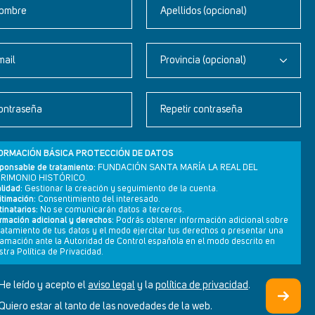
ombre
Apellidos (opcional)
mail
Provincia (opcional)
Newsletter
ontraseña
Repetir contraseña
Aviso legal
Política de privacidad
ORMACIÓN BÁSICA PROTECCIÓN DE DATOS
Política de cookies
ponsable de tratamiento:
FUNDACIÓN SANTA MARÍA LA REAL DEL
RIMONIO HISTÓRICO.
lidad:
Gestionar la creación y seguimiento de la cuenta.
itimación:
Consentimiento del interesado.
inatarios:
No se comunicarán datos a terceros.
ormación adicional y derechos:
Podrás obtener información adicional sobre
tratamiento de tus datos y el modo ejercitar tus derechos o presentar una
lamación ante la Autoridad de Control española en el modo descrito en
tra Política de Privacidad.
He leído y acepto el
aviso legal
y la
política de privacidad
.
DISEÑO WEB SGM
Quiero estar al tanto de las novedades de la web.