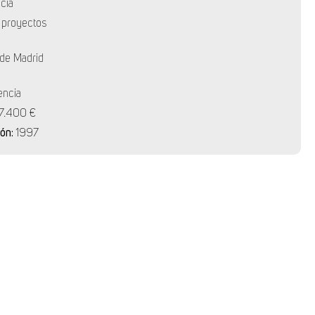
cia
 proyectos
 de Madrid
encia
7.400 €
ión:
1997