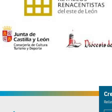
Cr
Relle