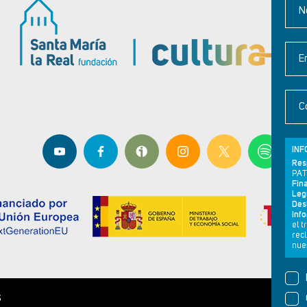
N
E
C
INF
Res
PAT
Fina
Leg
Dest
Inf
el 
rec
nues
S