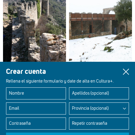
Crear cuenta
Rellena el siguiente formulario y date de alta en Cultura+.
Nombre
Apellidos (opcional)
Retablos Renacentistas Este de León
Email
Provincia (opcional)
Contraseña
Repetir contraseña