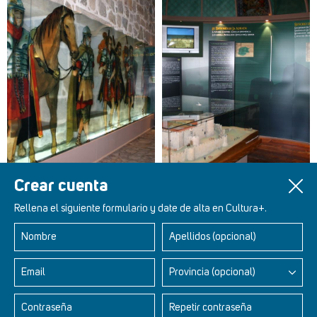
Crear cuenta
Rellena el siguiente formulario y date de alta en Cultura+.
Nombre
Apellidos (opcional)
Retablos Renacentistas Este de León
Email
Provincia (opcional)
Contraseña
Repetir contraseña