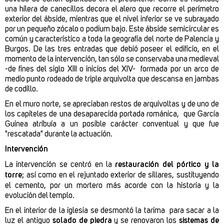
una hilera de canecillos decora el alero que recorre el perímetro
exterior del ábside, mientras que el nivel inferior se ve subrayado
por un pequeño zócalo o podium bajo. Este ábside semicircular es
común y característico a toda la geografía del norte de Palencia y
Burgos. De las tres entradas que debió poseer el edificio, en el
momento de la intervención, tan sólo se conservaba una medieval
-de fines del siglo XIII o inicios del XIV- formada por un arco de
medio punto rodeado de triple arquivolta que descansa en jambas
de codillo.
En el muro norte, se apreciaban restos de arquivoltas y de uno de
los capiteles de una desaparecida portada románica, que García
Guinea atribuía a un posible carácter conventual y que fue
"rescatada" durante la actuación.
Intervención
La intervención se centró en la
restauración del pórtico y la
torre
; así como en el rejuntado exterior de sillares, sustituyendo
el cemento, por un mortero más acorde con la historia y la
evolución del templo.
En el interior de la iglesia se desmontó la tarima para sacar a la
luz el antiguo
solado de piedra
y se renovaron los
sistemas de