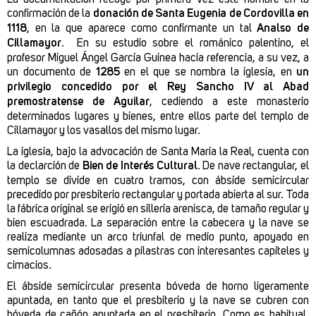
confirmación de la
donación de Santa Eugenia de Cordovilla en
1118
, en la que aparece como confirmante un tal
Analso de
Cillamayor
. En su estudio sobre el románico palentino, el
profesor Miguel Ángel García Guinea hacía referencia, a su vez, a
un documento de
1285
en el que se nombra la iglesia, en
un
privilegio concedido por el Rey Sancho IV al Abad
premostratense de Aguilar
, cediendo a este monasterio
determinados lugares y bienes, entre ellos parte del templo de
Cillamayor y los vasallos del mismo lugar.
La iglesia, bajo la advocación de Santa María la Real, cuenta con
la declarción de
Bien de Interés Cultural
. De nave rectangular, el
templo se divide en cuatro tramos, con ábside semicircular
precedido por presbiterio rectangular y portada abierta al sur. Toda
la fábrica original se erigió en sillería arenisca, de tamaño regular y
bien escuadrada. La separación entre la cabecera y la nave se
realiza mediante un arco triunfal de medio punto, apoyado en
semicolumnas adosadas a pilastras con interesantes capiteles y
cimacios.
El ábside semicircular presenta bóveda de horno ligeramente
apuntada, en tanto que el presbiterio y la nave se cubren con
bóveda de cañón apuntada en el presbiterio. Como es habitual,