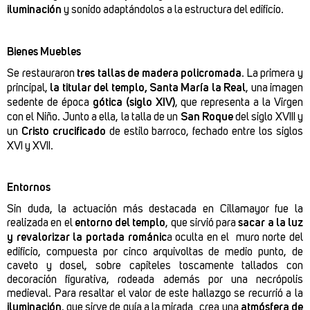
iluminación
y sonido adaptándolos a la estructura del edificio.
Bienes Muebles
Se restauraron
tres tallas de madera policromada
. La primera y
principal,
la titular del templo, Santa María la Real
, una imagen
sedente de época
gótica (siglo XIV)
, que representa a la Virgen
con el Niño. Junto a ella, la talla de un
San Roque
del siglo XVIII y
un
Cristo crucificado
de estilo barroco, fechado entre los siglos
XVI y XVII.
Entornos
Sin duda, la actuación más destacada en Cillamayor fue la
realizada en el
entorno del templo
, que sirvió para
sacar a la luz
y revalorizar la portada románic
a oculta en el muro norte del
edificio, compuesta por cinco arquivoltas de medio punto, de
caveto y dosel, sobre capiteles toscamente tallados con
decoración figurativa, rodeada además por una necrópolis
medieval. Para resaltar el valor de este hallazgo se recurrió a la
iluminación
, que sirve de guía a la mirada crea una
atmósfera de