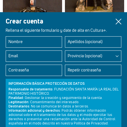
Crear cuenta
Rellena el siguiente formulario y date de alta en Cultura+.
Nombre
Apellidos (opcional)
Retablos Renacentistas Este de León
Email
Provincia (opcional)
Contraseña
Repetir contraseña
INFORMACIÓN BÁSICA PROTECCIÓN DE DATOS
Responsable de tratamiento:
FUNDACIÓN SANTA MARÍA LA REAL DEL
PATRIMONIO HISTÓRICO.
Finalidad:
Gestionar la creación y seguimiento de la cuenta.
Legitimación:
Consentimiento del interesado.
Destinatarios:
No se comunicarán datos a terceros.
Información adicional y derechos:
Podrás obtener información
adicional sobre el tratamiento de tus datos y el modo ejercitar tus
derechos o presentar una reclamación ante la Autoridad de Control
Newsletter
Aviso legal
Política de privacidad
Política de cookies
española en el modo descrito en nuestra Política de Privacidad.