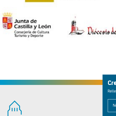
Cr
Relle
N