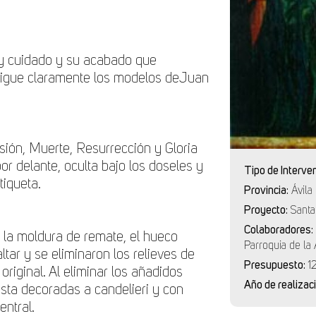
uy cuidado y su acabado que
sigue claramente los modelos de
Juan
sión, Muerte, Resurrección y Gloria
por delante, oculta bajo los doseles y
Tipo de Interve
tiqueta.
Provincia:
Ávila
Proyecto:
Santa
Colaboradores:
o la moldura de remate, el hueco
Parroquia de la
tar y se eliminaron los relieves de
Presupuesto:
1
original. Al eliminar los añadidos
Año de realizac
ista decoradas a candelieri y con
entral.