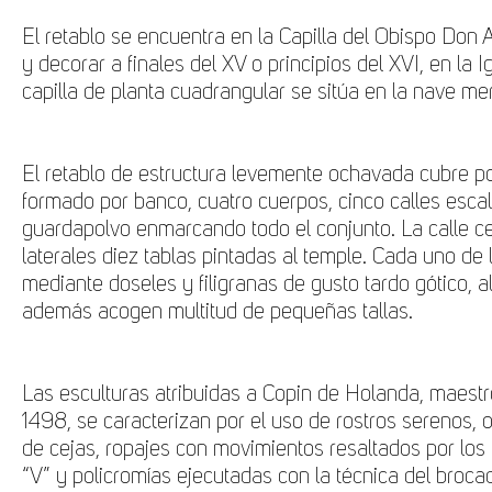
El
retablo
se encuentra en la Capilla del Obispo Don 
y decorar a finales del XV o principios del XVI, en la
I
capilla de planta cuadrangular se sitúa en la nave mer
El retablo
de estructura levemente ochavada cubre po
formado por banco, cuatro cuerpos, cinco calles esca
guardapolvo enmarcando todo el conjunto. La calle cen
laterales diez tablas pintadas al temple. Cada uno de 
mediante doseles y filigranas de gusto tardo gótico, a
además acogen multitud de pequeñas tallas.
Las
esculturas
atribuidas a
Copin de Holanda
, maest
1498, se caracterizan por el uso de rostros serenos, o
de cejas, ropajes con movimientos resaltados por los 
“V” y policromías ejecutadas con la técnica del broca