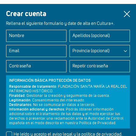
Más información
Crear cuenta
Rellena el siguiente formulario y date de alta en Cultura+.
Nombre
Apellidos (opcional)
Retablos Renacentistas Este de León
Email
Provincia (opcional)
Contraseña
Repetir contraseña
INFORMACIÓN BÁSICA PROTECCIÓN DE DATOS
Responsable de tratamiento:
FUNDACIÓN SANTA MARÍA LA REAL DEL
PATRIMONIO HISTÓRICO.
Finalidad:
Gestionar la creación y seguimiento de la cuenta.
Legitimación:
Consentimiento del interesado.
Destinatarios:
No se comunicarán datos a terceros.
Información adicional y derechos:
Podrás obtener información
adicional sobre el tratamiento de tus datos y el modo ejercitar tus
derechos o presentar una reclamación ante la Autoridad de Control
Newsletter
Aviso legal
Política de privacidad
Política de cookies
española en el modo descrito en nuestra Política de Privacidad.
He leído y acepto el
aviso legal
y la
política de privacidad
.