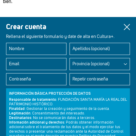
bien.
Crear cuenta
Rellena el siguiente formulario y date de alta en Cultura+.
Nombre
Apellidos (opcional)
Retablos Renacentistas Este de León
Email
Provincia (opcional)
Contraseña
Repetir contraseña
INFORMACIÓN BÁSICA PROTECCIÓN DE DATOS
Responsable de tratamiento:
FUNDACIÓN SANTA MARÍA LA REAL DEL
PATRIMONIO HISTÓRICO.
Finalidad:
Gestionar la creación y seguimiento de la cuenta.
Legitimación:
Consentimiento del interesado.
Destinatarios:
No se comunicarán datos a terceros.
Información adicional y derechos:
Podrás obtener información
adicional sobre el tratamiento de tus datos y el modo ejercitar tus
derechos o presentar una reclamación ante la Autoridad de Control
Newsletter
Aviso legal
Política de privacidad
Política de cookies