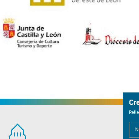
Cr
Relle
N