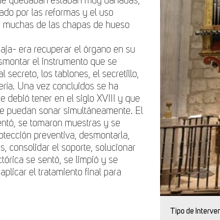
 que quedaban estaban muy dañadas,
tado por las reformas y el uso
aban muchas de las chapas de hueso
caja- era recuperar el órgano en su
smontar el instrumento que se
 secreto, los tablones, el secretillo,
ubería. Una vez concluidos se ha
 debió tener en el siglo XVIII y que
ue puedan sonar simultáneamente. El
entó, se tomaron muestras y se
otección preventiva, desmontarla,
os, consolidar el soporte, solucionar
tórica se sentó, se limpió y se
plicar el tratamiento final para
Tipo de Interve