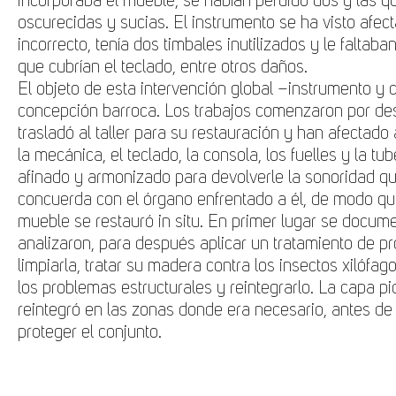
incorporaba el mueble, se habían perdido dos y las
oscurecidas y sucias. El instrumento se ha visto afec
incorrecto, tenía dos timbales inutilizados y le falt
que cubrían el teclado, entre otros daños.
El objeto de esta intervención global –instrumento y 
concepción barroca. Los trabajos comenzaron por de
trasladó al taller para su restauración y han afectado al
la mecánica, el teclado, la consola, los fuelles y la t
afinado y armonizado para devolverle la sonoridad que
concuerda con el órgano enfrentado a él, de modo q
mueble se restauró in situ. En primer lugar se docum
analizaron, para después aplicar un tratamiento de pr
limpiarla, tratar su madera contra los insectos xilófag
los problemas estructurales y reintegrarlo. La capa pic
reintegró en las zonas donde era necesario, antes de a
proteger el conjunto.