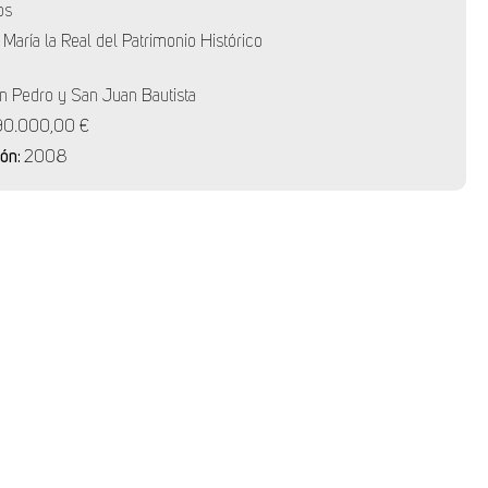
os
 María la Real del Patrimonio Histórico
n Pedro y San Juan Bautista
90.000,00 €
ión:
2008