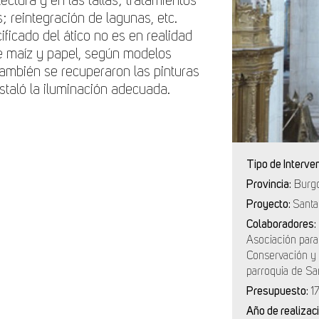
ectura y en las tallas; tratamientos
; reintegración de lagunas, etc.
ificado del ático no es en realidad
e maíz y papel, según modelos
También se recuperaron las pinturas
nstaló la iluminación adecuada.
Tipo de Interve
Provincia:
Burg
Proyecto:
Santa
Colaboradores:
Asociación para
Conservación y 
parroquia de Sa
Presupuesto:
1
Año de realizac