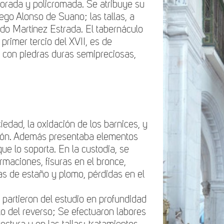
dorada y policromada. Se atribuye su
ego Alonso de Suano; las tallas, a
rdo Martínez Estrada. El tabernáculo
primer tercio del XVII, es de
o con piedras duras semipreciosas,
iedad, la oxidación de los barnices, y
ción. Además presentaba elementos
ue lo soporta. En la custodia, se
rmaciones, fisuras en el bronce,
as de estaño y plomo, pérdidas en el
 partieron del estudio en profundidad
nto del reverso; Se efectuaron labores