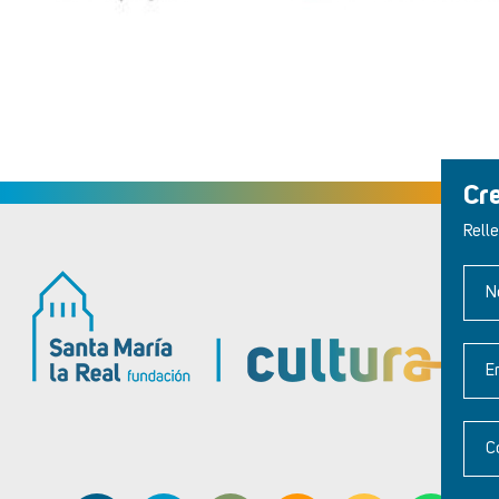
Cr
Relle
N
E
C