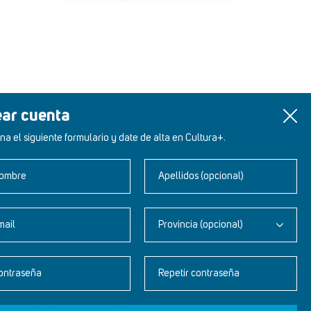
ear cuenta
na el siguiente formulario y date de alta en Cultura+.
ombre
Apellidos (opcional)
mail
Provincia (opcional)
Newsletter
ontraseña
Repetir contraseña
Aviso legal
Política de privacidad