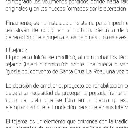
reintegrado los volúmenes perdidos donde hacía fal
originales y en los huecos formados por la alteración 
Finalmente, se ha instalado un sistema para impedir 
les sirven de cobijo en la portada. Se trata de u
generación que ahuyenta a las palomas y otras aves
El tejaroz
El proyecto inicial se modificó, al comprobar los téc
tejaroz (tejadillo construido sobre una puerta o ve
iglesia del convento de Santa Cruz La Real, una vez 
La decisión de ampliar el proyecto de rehabilitación c
debe a la necesidad de proteger la portada frente a l
agua de lluvia que se filtra en la piedra y res
ejemplaridad que la Fundación persigue en sus inter
El tejaroz es un elemento que entronca con la tradi