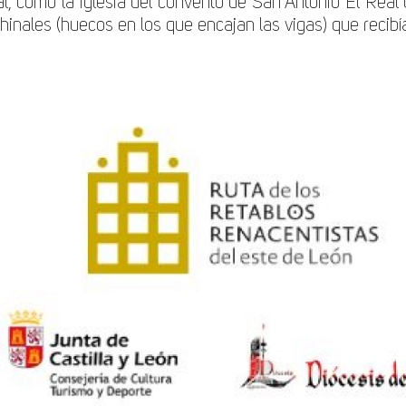
al, como la iglesia del convento de San Antonio El Real
inales (huecos en los que encajan las vigas) que recibían