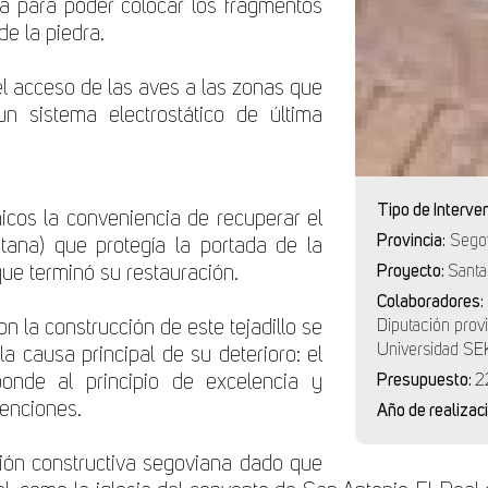
ta para poder colocar los fragmentos
de la piedra.
el acceso de las aves a las zonas que
n sistema electrostático de última
.
Tipo de Interve
nicos la conveniencia de recuperar el
Provincia:
Sego
ntana) que protegía la portada de la
que terminó su restauración.
Proyecto:
Santa
Colaboradores:
on la construcción de este tejadillo se
Diputación prov
Universidad SE
a causa principal de su deterioro: el
ponde al principio de excelencia y
Presupuesto:
2
venciones.
Año de realizac
ción constructiva segoviana dado que