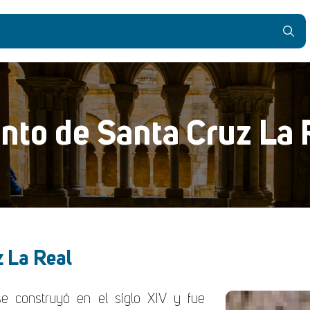
nto de Santa Cruz La 
z La Real
e construyó en el siglo XIV y fue