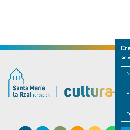
Cr
Relle
N
E
C