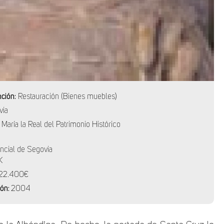
nción:
Restauración (Bienes muebles)
via
 María la Real del Patrimonio Histórico
incial de Segovia
K
22.400€
ión:
2004