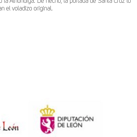
 o la Alhóndiga. De hecho, la portada de Santa Cruz lo
 el voladizo original.