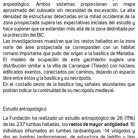
arqueológico. Ambos sistemas proporcionan un mapa
aproximado del subsuelo sin necesidad de excavación. La alta
densidad de estructuras detectadas en la mitad occidental de la
zona prospectada supera las expectativas iniciales del estudio y
hace suponer que se extiendan más allá de la zona delimitada por
la protección del BIC.
Las investigaciones muestran que los restos hallados en la zona
norte del área prospectada se corresponden con un hábitat
romano importante que pudo dar origen a la basílica de Marialba.
El modelo de ocupación de este yacimiento sugiere una
distribución similar a la villa de Carranque (Toledo) con núcleos
edificados exentos, conectados por caminos, dejando un espacio
libre entre éstos y la basílica y su necrópolis.
En el costado oeste de la basílica hay señales abundantes que
podrían indicar la continuidad de su necrópolis medieval.
Estudio antropológico
La Fundación ha realizado un estudio antropológico de 26 (11%)
de las 237 tumbas halladas, los
restos de mayor antigüedad
: 16
individuos inhumados en tumbas tardoantiguas -14 visigodos y
dos en tumbas tardorromanas, de estructura de ladrillo y tipo