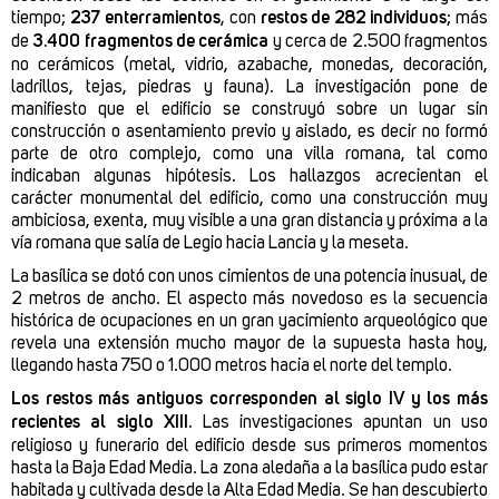
tiempo;
237 enterramientos
, con
restos de 282 individuos
; más
de
3.400 fragmentos de cerámica
y cerca de 2.500 fragmentos
no cerámicos (metal, vidrio, azabache, monedas, decoración,
ladrillos, tejas, piedras y fauna). La investigación pone de
manifiesto que el edificio se construyó sobre un lugar sin
construcción o asentamiento previo y aislado, es decir no formó
parte de otro complejo, como una villa romana, tal como
indicaban algunas hipótesis. Los hallazgos acrecientan el
carácter monumental del edificio, como una construcción muy
ambiciosa, exenta, muy visible a una gran distancia y próxima a la
vía romana que salía de Legio hacia Lancia y la meseta.
La basílica se dotó con unos cimientos de una potencia inusual, de
2 metros de ancho. El aspecto más novedoso es la secuencia
histórica de ocupaciones en un gran yacimiento arqueológico que
revela una extensión mucho mayor de la supuesta hasta hoy,
llegando hasta 750 o 1.000 metros hacia el norte del templo.
Los restos más antiguos corresponden al siglo IV y los más
recientes al siglo XIII.
Las investigaciones apuntan un uso
religioso y funerario del edificio desde sus primeros momentos
hasta la Baja Edad Media. La zona aledaña a la basílica pudo estar
habitada y cultivada desde la Alta Edad Media. Se han descubierto