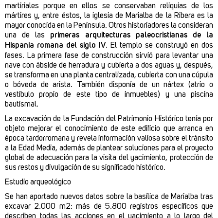
martiriales porque en ellos se conservaban reliquias de los
mártires y, entre éstos, la iglesia de Marialba de la Ribera es la
mayor conocida en la Península. Otros historiadores la consideran
una de las
primeras arquitecturas paleocristianas de la
Hispania romana del siglo IV
. El templo se construyó en dos
fases. La primera fase de construcción sirvió para levantar una
nave con ábside de herradura y cubierta a dos aguas y, después,
se transforma en una planta centralizada, cubierta con una cúpula
o bóveda de arista. También disponía de un nártex (atrio o
vestíbulo propio de este tipo de inmuebles) y una piscina
bautismal.
La excavación de la Fundación del Patrimonio Histórico tenía por
objeto mejorar el conocimiento de este edificio que arranca en
época tardorromana y revela información valiosa sobre el tránsito
a la Edad Media, además de plantear soluciones para el proyecto
global de adecuación para la visita del yacimiento, protección de
sus restos y divulgación de su significado histórico.
Estudio arqueológico
Se han aportado nuevos datos sobre la basílica de Marialba tras
excavar 2.000 m2: más de 5.800 registros específicos que
describen todas las acciones en el yacimiento a lo largo del