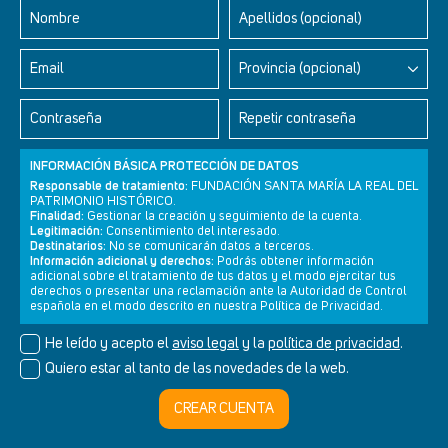
Nombre
Apellidos (opcional)
Retablos Renacentistas Este de León
Email
Provincia (opcional)
Contraseña
Repetir contraseña
INFORMACIÓN BÁSICA PROTECCIÓN DE DATOS
Responsable de tratamiento:
FUNDACIÓN SANTA MARÍA LA REAL DEL
PATRIMONIO HISTÓRICO.
Finalidad:
Gestionar la creación y seguimiento de la cuenta.
Legitimación:
Consentimiento del interesado.
Destinatarios:
No se comunicarán datos a terceros.
Información adicional y derechos:
Podrás obtener información
adicional sobre el tratamiento de tus datos y el modo ejercitar tus
derechos o presentar una reclamación ante la Autoridad de Control
Newsletter
Aviso legal
Política de privacidad
Política de cookies
española en el modo descrito en nuestra Política de Privacidad.
He leído y acepto el
aviso legal
y la
política de privacidad
.
Quiero estar al tanto de las novedades de la web.
© Cultura+ 2026. Todos los derechos reservados
CREAR CUENTA
Diseño web SGM