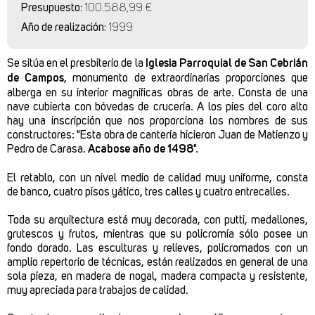
Presupuesto:
100.588,99 €
Año de realización:
1999
Se sitúa en el presbiterio de la
Iglesia Parroquial de San Cebrián
de Campos
, monumento de extraordinarias proporciones que
alberga en su interior magníficas obras de arte. Consta de una
nave cubierta con bóvedas de crucería. A los pies del coro alto
hay una inscripción que nos proporciona los nombres de sus
constructores: "Esta obra de cantería hicieron Juan de Matienzo y
Pedro de Carasa.
Acabose año de 1498
".
El
retablo
, con un nivel medio de calidad muy uniforme, consta
de
banco
,
cuatro pisos
y
ático
, tres calles y cuatro entrecalles.
Toda su arquitectura está muy decorada, con putti, medallones,
grutescos y frutos, mientras que su policromía sólo posee un
fondo dorado. Las esculturas y relieves, policromados con un
amplio repertorio de técnicas, están realizados en general de una
sola pieza, en madera de nogal, madera compacta y resistente,
muy apreciada para trabajos de calidad.