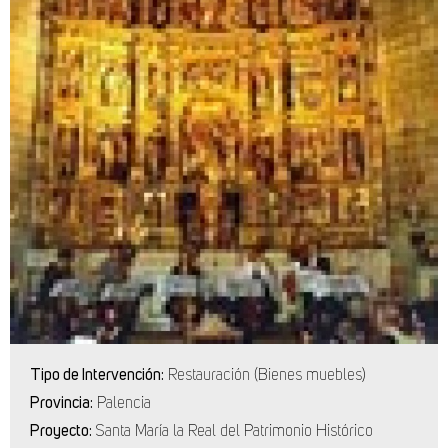
Tipo de Intervención:
Restauración (Bienes muebles)
Provincia:
Palencia
Proyecto:
Santa María la Real del Patrimonio Histórico