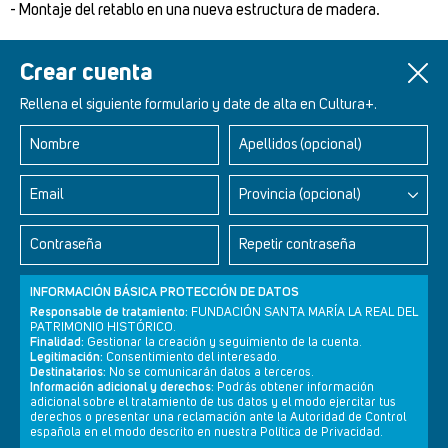
- Montaje del retablo en una nueva estructura de madera.
- Recuperación del banco de apoyo original.
Crear cuenta
Rellena el siguiente formulario y date de alta en Cultura+.
Nombre
Apellidos (opcional)
Retablos Renacentistas Este de León
Email
Provincia (opcional)
Contraseña
Repetir contraseña
INFORMACIÓN BÁSICA PROTECCIÓN DE DATOS
Responsable de tratamiento:
FUNDACIÓN SANTA MARÍA LA REAL DEL
PATRIMONIO HISTÓRICO.
Finalidad:
Gestionar la creación y seguimiento de la cuenta.
Legitimación:
Consentimiento del interesado.
Destinatarios:
No se comunicarán datos a terceros.
Información adicional y derechos:
Podrás obtener información
adicional sobre el tratamiento de tus datos y el modo ejercitar tus
derechos o presentar una reclamación ante la Autoridad de Control
Newsletter
Aviso legal
Política de privacidad
Política de cookies
española en el modo descrito en nuestra Política de Privacidad.