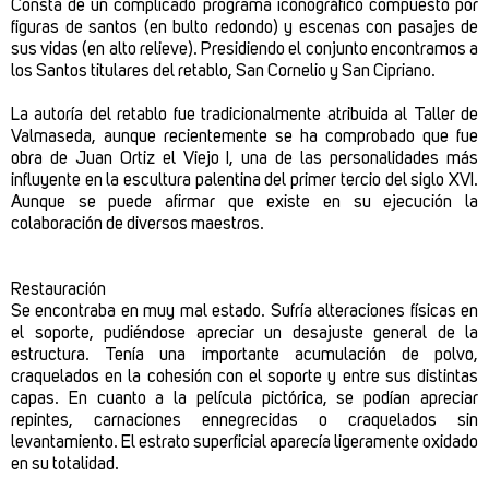
Consta de un complicado
programa iconográfico
compuesto por
figuras de santos (en bulto redondo) y escenas con pasajes de
sus vidas (en alto relieve). Presidiendo el conjunto encontramos a
los Santos titulares del retablo, San Cornelio y San Cipriano.
La autoría del
retablo
fue tradicionalmente atribuida al Taller de
Valmaseda, aunque recientemente se ha comprobado que fue
obra de
Juan Ortiz el Viejo I
, una de las personalidades más
influyente en la escultura palentina del primer tercio del siglo XVI.
Aunque se puede afirmar que existe en su ejecución la
colaboración de diversos maestros.
Restauración
Se encontraba en muy mal estado. Sufría alteraciones físicas en
el soporte, pudiéndose apreciar un desajuste general de la
estructura. Tenía una importante acumulación de polvo,
craquelados en la cohesión con el soporte y entre sus distintas
capas. En cuanto a la película pictórica, se podían apreciar
repintes, carnaciones ennegrecidas o craquelados sin
levantamiento. El estrato superficial aparecía ligeramente oxidado
en su totalidad.