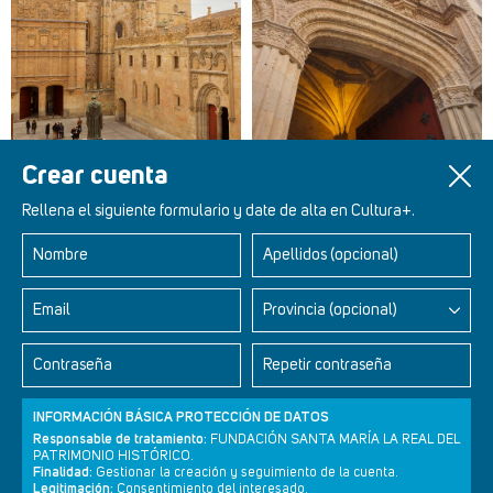
Crear cuenta
Rellena el siguiente formulario y date de alta en Cultura+.
Nombre
Apellidos (opcional)
Retablos Renacentistas Este de León
Email
Provincia (opcional)
Contraseña
Repetir contraseña
INFORMACIÓN BÁSICA PROTECCIÓN DE DATOS
Responsable de tratamiento:
FUNDACIÓN SANTA MARÍA LA REAL DEL
PATRIMONIO HISTÓRICO.
Finalidad:
Gestionar la creación y seguimiento de la cuenta.
Legitimación:
Consentimiento del interesado.