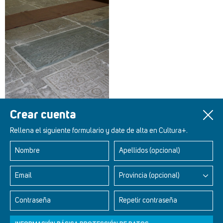
Crear cuenta
Rellena el siguiente formulario y date de alta en Cultura+.
Nombre
Apellidos (opcional)
Retablos Renacentistas Este de León
Email
Provincia (opcional)
Contraseña
Repetir contraseña