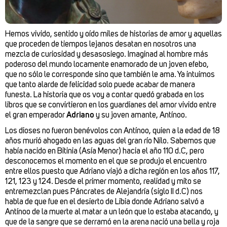
Hemos vivido, sentido y oído miles de historias de amor y aquellas
que proceden de tiempos lejanos desatan en nosotros una
mezcla de curiosidad y desasosiego. Imaginad al hombre más
poderoso del mundo locamente enamorado de un joven efebo,
que no sólo le corresponde sino que también le ama. Ya intuimos
que tanto alarde de felicidad solo puede acabar de manera
funesta. La historia que os voy a contar quedó grabada en los
libros que se convirtieron en los guardianes del amor vivido entre
el gran emperador
Adriano
y su joven amante, Antínoo.
Los dioses no fueron benévolos con Antínoo, quien a la edad de 18
años murió ahogado en las aguas del gran río Nilo. Sabemos que
había nacido en Bitinia (Asía Menor) hacia el año 110 d.C, pero
desconocemos el momento en el que se produjo el encuentro
entre ellos puesto que Adriano viajó a dicha región en los años 117,
121, 123 y 124. Desde el primer momento, realidad y mito se
entremezclan pues Páncrates de Alejandría (siglo II d.C) nos
habla de que fue en el desierto de Libia donde Adriano salvó a
Antínoo de la muerte al matar a un león que lo estaba atacando, y
que de la sangre que se derramó en la arena nació una bella y roja