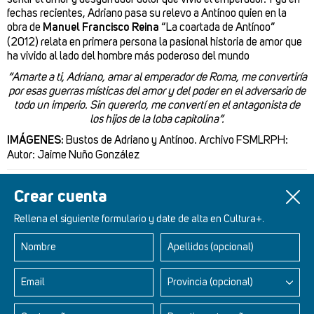
fechas recientes, Adriano pasa su relevo a Antínoo quien en la
obra de
Manuel Francisco Reina
“La coartada de Antínoo”
(2012) relata en primera persona la pasional historia de amor que
ha vivido al lado del hombre más poderoso del mundo
“Amarte a ti, Adriano, amar al emperador de Roma, me convertiría
por esas guerras místicas del amor y del poder en el adversario de
todo un imperio. Sin quererlo, me convertí en el antagonista de
los hijos de la loba capitolina”.
IMÁGENES:
Bustos de Adriano y Antínoo. Archivo FSMLRPH:
Autor: Jaime Nuño González
Un artículo de
Cristina Párbole
Crear cuenta
Rellena el siguiente formulario y date de alta en Cultura+.
Nombre
Apellidos (opcional)
Retablos Renacentistas Este de León
Email
Provincia (opcional)