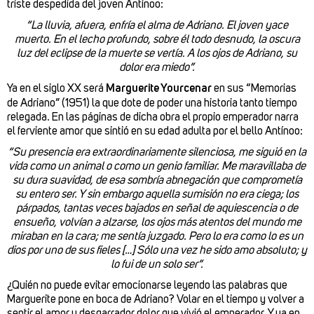
triste despedida del joven Antínoo:
“La lluvia, afuera, enfría el alma de Adriano. El joven yace
muerto. En el lecho profundo, sobre él todo desnudo, la oscura
luz del eclipse de la muerte se vertía. A los ojos de Adriano, su
dolor era miedo”.
Ya en el siglo XX será
Marguerite Yourcenar
en sus “Memorias
de Adriano” (1951) la que dote de poder una historia tanto tiempo
relegada. En las páginas de dicha obra el propio emperador narra
el ferviente amor que sintió en su edad adulta por el bello Antínoo:
“Su presencia era extraordinariamente silenciosa, me siguió en la
vida como un animal o como un genio familiar. Me maravillaba de
su dura suavidad, de esa sombría abnegación que comprometía
su entero ser. Y sin embargo aquella sumisión no era ciega; los
párpados, tantas veces bajados en señal de aquiescencia o de
ensueño, volvían a alzarse, los ojos más atentos del mundo me
miraban en la cara; me sentía juzgado. Pero lo era como lo es un
dios por uno de sus fieles […] Sólo una vez he sido amo absoluto; y
lo fui de un solo ser”.
¿Quién no puede evitar emocionarse leyendo las palabras que
Marguerite pone en boca de Adriano? Volar en el tiempo y volver a
sentir el amor y desgarrador dolor que vivió el emperador. Y ya en