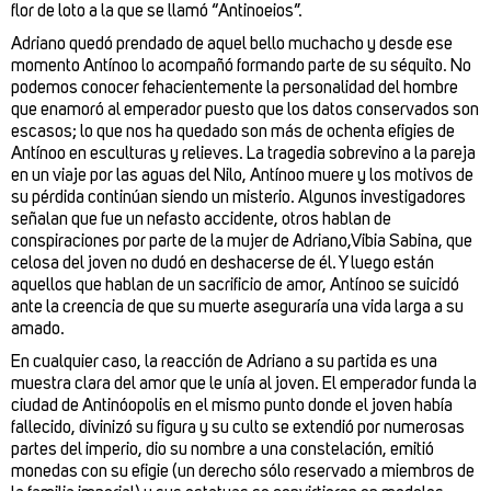
flor de loto a la que se llamó “Antinoeios”.
Adriano quedó prendado de aquel bello muchacho y desde ese
momento Antínoo lo acompañó formando parte de su séquito. No
podemos conocer fehacientemente la personalidad del hombre
que enamoró al emperador puesto que los datos conservados son
escasos; lo que nos ha quedado son más de ochenta efigies de
Antínoo en esculturas y relieves. La tragedia sobrevino a la pareja
en un viaje por las aguas del Nilo, Antínoo muere y los motivos de
su pérdida continúan siendo un misterio. Algunos investigadores
señalan que fue un nefasto accidente, otros hablan de
conspiraciones por parte de la mujer de Adriano,Vibia Sabina, que
celosa del joven no dudó en deshacerse de él. Y luego están
aquellos que hablan de un sacrificio de amor, Antínoo se suicidó
ante la creencia de que su muerte aseguraría una vida larga a su
amado.
En cualquier caso, la reacción de Adriano a su partida es una
muestra clara del amor que le unía al joven. El emperador funda la
ciudad de Antinóopolis en el mismo punto donde el joven había
fallecido, divinizó su figura y su culto se extendió por numerosas
partes del imperio, dio su nombre a una constelación, emitió
monedas con su efigie (un derecho sólo reservado a miembros de