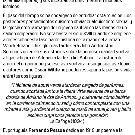
la familia imperial) y sus estatuas se convirtieron en modelos
icónicos.
El paso del tiempo se ha encargado de enturbiar esta relación. Los
posteriores pensamientos quisieron obviar cualquier tinte sexual y
la Iglesia creó la imagen de un joven cautivo en las manos de un
sádico emperador. No será hasta el siglo XVIII cuando se empiece
a redescubrir esta fascinante historia de la mano del alemán
Winckelmann. Un siglo más tarde será John Addingston
Symonds quien en sus estudios sobre la homosexualidad vuelva
a ligar la figura de Adriano a la de su fiel Antínoo. La historia de
amor del emperador y su esclavo vuelve a resurgir cual ave fénix
y autores como
Oscar Wilde
no pueden escapar a la pasión vivida
entre las dos figuras:
“Háblame de aquel verde atardecer cargado de perfumes,
cuando acostada junto a la ribera viste elevarse de la barca
dorada de Adriano la risa de Antinoo, y cuéntame cómo bebiste
en la corriente calmando tu sed y cómo contemplaste con una
mirada ávida y ardiente el cuerpo de marfil de aquel joven y bello
esclavo cuya boca parecía una granada”.
La Esfinge (1894).
El portugués
Fernando Pessoa
dedica en 1918 un poema a la