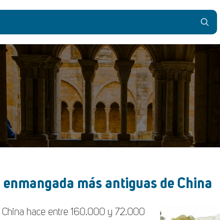
ra enmangada más antiguas de China
e China hace entre 160.000 y 72.000