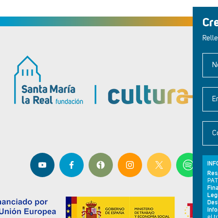
Cr
Relle
N
E
C
INF
Res
PAT
Fina
Leg
Dest
Inf
el 