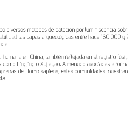
licó diversos métodos de datación por luminiscencia sob
iabilidad las capas arqueológicas entre hace 160.000 y
ada.
d humana en China, también reflejada en el registro fós
 como Lingjing o Xujiayao. A menudo asociadas a for
empranas de Homo sapiens, estas comunidades muestran
ia.