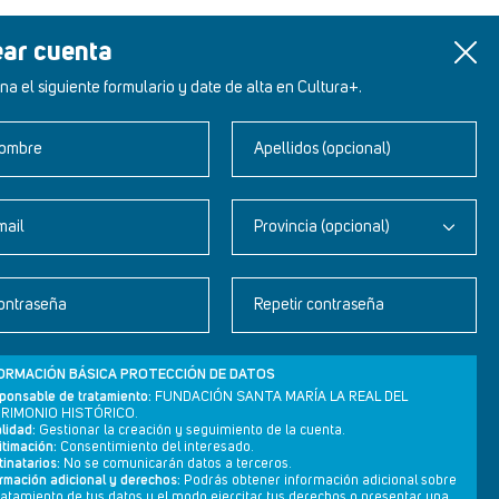
ear cuenta
na el siguiente formulario y date de alta en Cultura+.
ombre
Apellidos (opcional)
mail
Provincia (opcional)
Newsletter
ontraseña
Repetir contraseña
Aviso legal
Política de privacidad
ORMACIÓN BÁSICA PROTECCIÓN DE DATOS
Política de cookies
ponsable de tratamiento:
FUNDACIÓN SANTA MARÍA LA REAL DEL
RIMONIO HISTÓRICO.
lidad:
Gestionar la creación y seguimiento de la cuenta.
itimación:
Consentimiento del interesado.
inatarios:
No se comunicarán datos a terceros.
ormación adicional y derechos:
Podrás obtener información adicional sobre
tratamiento de tus datos y el modo ejercitar tus derechos o presentar una