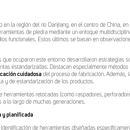
o en la región del río Danjiang, en el centro de China, 
rramientas de piedra mediante un enfoque multidiscipli
tudios funcionales. Estos últimos se basan en observacio
ue ocuparon este entorno desarrollaron estrategias sofi
ntas estandarizadas. Destacan especialmente métodos de
ficación cuidadosa
del proceso de fabricación. Además, la
lla y de estandarización de los productos.
e herramientas retocadas (como raspadores, perforadores
as a lo largo de muchas generaciones.
 y planificada
 identificación de herramientas diseñadas específicamen