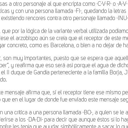
s a otro personaje al que encripta como ·C·V·R· o ·A·V·R
as y con una persona llamada ·FI·, quedando la letras “i
existiendo rencores contra otro personaje llamado ·INU·
, que por la lógica de la variante verbal utilizada podí
viese el arzobispo aún se creía que el receptor de este
ugar concreto, como es Barcelona, o bien a no dejar de h
er, son muy importantes, puesto que se espera que aque
ber”, y reafirma que eso será así porque el agua de dich
l II duque de Gandía perteneciente a la familia Borja, 
do.
e mensaje afirma que, si el receptor tiene ese mismo pe
o que en el lugar de donde fue enviado este mensaje se
 una crítica a una persona llamada ·BO·, a quien se le
erirse a los ·DA·DI· para decir que aunque éstos sí lo hag
Onofre les tenía que ayudar simbólicamente a sacar lo q