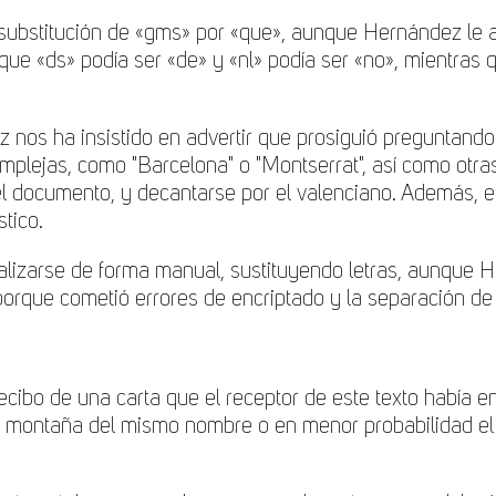
a substitución de «gms» por «que», aunque Hernández le ad
so que «ds» podía ser «de» y «nl» podía ser «no», mientra
 nos ha insistido en advertir que prosiguió preguntando 
omplejas, como "Barcelona" o "Montserrat", así como otra
del documento, y decantarse por el valenciano. Además, e
tico.
alizarse de forma manual, sustituyendo letras, aunque He
rque cometió errores de encriptado y la separación de l
ibo de una carta que el receptor de este texto había e
a montaña del mismo nombre o en menor probabilidad el 