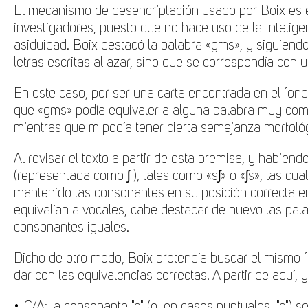
El mecanismo de desencriptación usado por Boix es es
investigadores, puesto que no hace uso de la Intelige
asiduidad. Boix destacó la palabra «gms», y siguiend
letras escritas al azar, sino que se correspondía con u
En este caso, por ser una carta encontrada en el fond
que «gms» podía equivaler a alguna palabra muy común
mientras que m podía tener cierta semejanza morfológic
Al revisar el texto a partir de esta premisa, y habien
(representada como ʃ ), tales como «sʃ» o «ʃs», las cua
mantenido las consonantes en su posición correcta e
equivalían a vocales, cabe destacar de nuevo las palab
consonantes iguales.
Dicho de otro modo, Boix pretendía buscar el mismo fo
dar con las equivalencias correctas. A partir de aquí,
C/A: la consonante "c" (o, en casos puntuales, "ç") se representa c