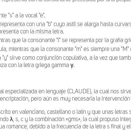
e "s" a la vocal "e".
 se representa con una "b" cuyo astil se alarga hasta curv
epresenta con la misma letra.
ntras que la consonante "l" se representa por la grafía g
cula, mientras que la consonante "m" es siempre una "M"
 la "y" sirve como conjunción copulativa, a la vez que t
za con la letra griega gamma γ.
cial especializada en lenguaje (CLAUDE), la cual nos sir
ncriptación, pero aún es muy necesaria la intervención 
crito en valenciano, castellano o latín y que unas letras 
do λ, s, c y la combinación «gms», la cual propuso interp
a romance, debido a la frecuencia de la letra s final y e