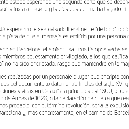
ento estaba esperando una segunda carta que se debería
sor le insta a hacerlo y le dice que aún no ha llegado ni
stá esperando le sea avisado literalmente “de todo”, o di
le pista de que el mensaje es emitido por una persona d
uado en Barcelona, el emisor usa unos tiempos verbales
s miembros del estamento privilegiado, a los que calific
ra “a” no ha sido encriptada, rasgo que mantendrá en la m
es realizadas por un personaje o lugar que encripta con 
cos del documento lo datan entre finales del siglo XVI y
aciones vividas en Cataluña a principios del 1600, lo cua
ón de Armas de 1626, o la declaración de guerra que real
s probable, con el término revolución, sería la expulsió
Barcelona y, más concretamente, en el camino de Barce