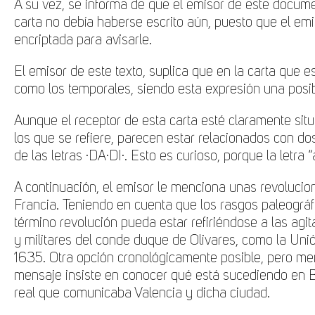
A su vez, se informa de que el emisor de este docum
carta no debía haberse escrito aún, puesto que el emi
encriptada para avisarle.
El emisor de este texto, suplica que en la carta que e
como los temporales, siendo esta expresión una posib
Aunque el receptor de esta carta esté claramente sit
los que se refiere, parecen estar relacionados con do
de las letras ·DA·DI·. Esto es curioso, porque la let
A continuación, el emisor le menciona unas revolucion
Francia. Teniendo en cuenta que los rasgos paleográfi
término revolución pueda estar refiriéndose a las agit
y militares del conde duque de Olivares, como la Uni
1635. Otra opción cronológicamente posible, pero meno
mensaje insiste en conocer qué está sucediendo en 
real que comunicaba Valencia y dicha ciudad.