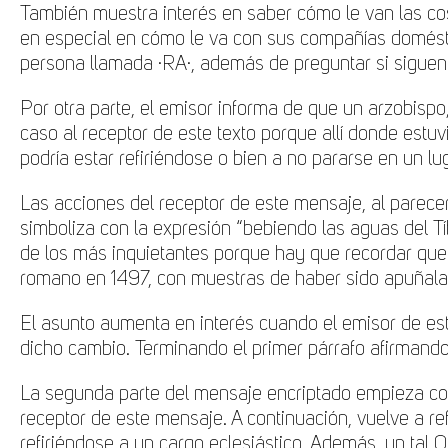
También muestra interés en saber cómo le van las cosa
en especial en cómo le va con sus compañías doméstic
persona llamada ·RA·, además de preguntar si siguen 
Por otra parte, el emisor informa de que un arzobispo
caso al receptor de este texto porque allí donde estu
podría estar refiriéndose o bien a no pararse en un l
Las acciones del receptor de este mensaje, al parec
simboliza con la expresión “bebiendo las aguas del Tí
de los más inquietantes porque hay que recordar que e
romano en 1497, con muestras de haber sido apuñala
El asunto aumenta en interés cuando el emisor de est
dicho cambio. Terminando el primer párrafo afirmand
La segunda parte del mensaje encriptado empieza con
receptor de este mensaje. A continuación, vuelve a ref
refiriéndose a un cargo eclesiástico. Además, un tal 