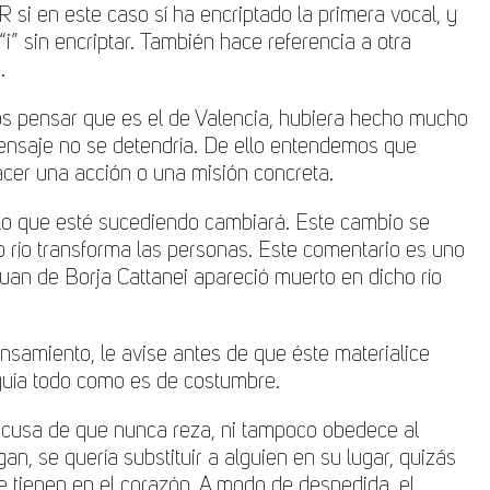
 si en este caso sí ha encriptado la primera vocal, y
” sin encriptar. También hace referencia a otra
.
amos pensar que es el de Valencia, hubiera hecho mucho
 mensaje no se detendría. De ello entendemos que
acer una acción o una misión concreta.
llo que esté sucediendo cambiará. Este cambio se
o río transforma las personas. Este comentario es uno
Juan de Borja Cattanei apareció muerto en dicho río
nsamiento, le avise antes de que éste materialice
guía todo como es de costumbre.
 acusa de que nunca reza, ni tampoco obedece al
an, se quería substituir a alguien en su lugar, quizás
ue tienen en el corazón. A modo de despedida, el