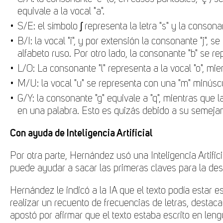
equivale a la vocal "a".
S/E: el símbolo ʃ representa la letra "s" y la consonant
B/I: la vocal "i", y por extensión la consonante "j",
alfabeto ruso. Por otro lado, la consonante "b" se r
L/O: La consonante "l" representa a la vocal "o", mie
M/U: la vocal "u" se representa con una "m" minús
G/Y: la consonante "g" equivale a "q", mientras que
en una palabra. Esto es quizás debido a su semejan
Con ayuda de Inteligencia Artificial
Por otra parte, Hernández usó una Inteligencia Artifi
puede ayudar a sacar las primeras claves para la dese
Hernández le indicó a la IA que el texto podía estar es
realizar un recuento de frecuencias de letras, destacan
apostó por afirmar que el texto estaba escrito en lengu