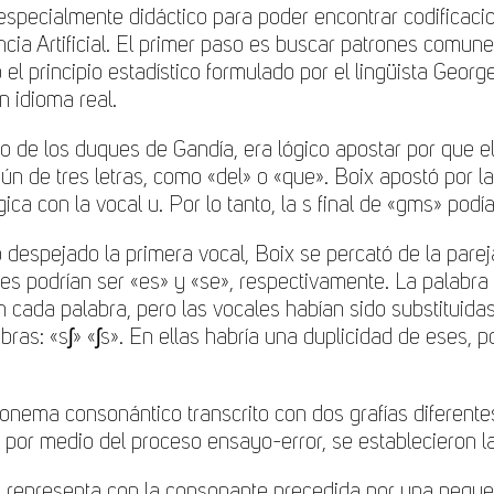
pecialmente didáctico para poder encontrar codificacione
ncia Artificial. El primer paso es buscar patrones comun
o el
principio estadístico formulado por el lingüista George
n idioma real.
o de los duques de Gandía, era lógico apostar por que el 
 de tres letras, como «del» o «que». Boix apostó por la
a con la vocal u. Por lo tanto, la s final de «gms» podía
do despejado la primera vocal, Boix se percató de la pare
les podrían ser «es» y «se», respectivamente. La palabra 
n cada palabra, pero las vocales habían sido substituid
ras: «sʃ» «ʃs». En ellas habría una duplicidad de eses, 
nema consonántico transcrito con dos grafías diferentes, 
 y por medio del proceso ensayo-error, se establecieron 
on la consonante precedida por una pequeña barra vertical "׀c", mientras 