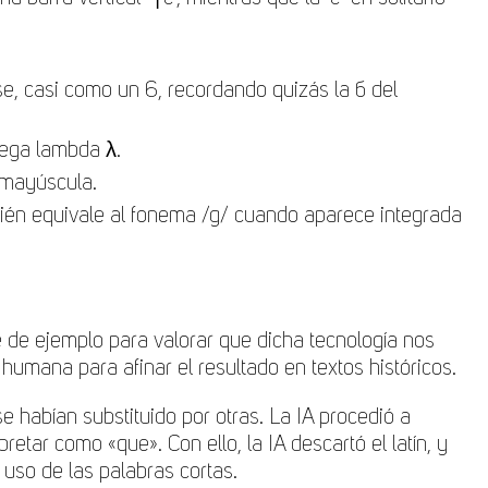
arse, casi como un 6, recordando quizás la б del
riega lambda λ.
 mayúscula.
ambién equivale al fonema /g/ cuando aparece integrada
ve de ejemplo para valorar que dicha tecnología nos
humana para afinar el resultado en textos históricos.
se habían substituido por otras. La IA procedió a
retar como «que». Con ello, la IA descartó el latín, y
l uso de las palabras cortas.