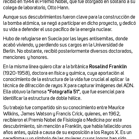
recibió en 1944 el Premio Nobel, que fue otorgado en solitario a su
colega de laboratorio, Otto Hann.
Aunque sus descubrimientos fueron clave para la construcción de
la bomba atómica, se negó a participar en dicho proyecto, y dedicó
su vida a defender el uso pacífico de la energía nuclear.
Hubo de refugiarse en Suecia por las leyes antisemitas, donde
acabó viviendo, y perdiendo sus cargos en la Universidad de
Berlín. No obstante, recibió posteriormente diversos doctorados,
menciones y honores.
En la misma línea quiero citar a la británica
Rosalind Franklin
(1920-1958), doctora en física y química, cuya aportación al
conocimiento de la estructura de la vida fue crucial al aplicar la
técnica de difracción de rayos X para capturar imágenes del ADN.
Ella obtuvo la famosa
"Fotografía 51"
, que fue esencial para
identificar la estructura de doble hélice.
Su trabajo fue compartido sin su conocimiento entre Maurice
Wilkins, James Watson y Francis Crick, quienes, en 1962,
recibieron el Premio Nobel de Fisiología o Medicina por este
descubrimiento, sin mención a Franklin, que había fallecido unos
años antes, quizá a causa de su exposición a los Rayos X. Es un
paradigma y un símbolo de las mujeres cuyos logros han sido