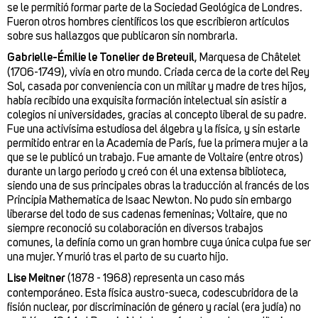
se le permitió formar parte de la Sociedad Geológica de Londres.
Fueron otros hombres científicos los que escribieron artículos
sobre sus hallazgos que publicaron sin nombrarla.
Gabrielle-Émilie le Tonelier de Breteuil
, Marquesa de Châtelet
(1706-1749), vivía en otro mundo. Criada cerca de la corte del Rey
Sol, casada por conveniencia con un militar y madre de tres hijos,
había recibido una exquisita formación intelectual sin asistir a
colegios ni universidades, gracias al concepto liberal de su padre.
Fue una activísima estudiosa del álgebra y la física, y sin estarle
permitido entrar en la Academia de París, fue la primera mujer a la
que se le publicó un trabajo. Fue amante de Voltaire (entre otros)
durante un largo periodo y creó con él una extensa biblioteca,
siendo una de sus principales obras la traducción al francés de los
Principia Mathematica de Isaac Newton. No pudo sin embargo
liberarse del todo de sus cadenas femeninas; Voltaire, que no
siempre reconoció su colaboración en diversos trabajos
comunes, la definía como un gran hombre cuya única culpa fue ser
una mujer. Y murió tras el parto de su cuarto hijo.
Lise Meitner
(1878 - 1968) representa un caso más
contemporáneo. Esta física austro-sueca, codescubridora de la
fisión nuclear, por discriminación de género y racial (era judía) no