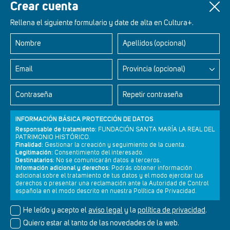
Crear cuenta
A ver quien supera eso.
Rellena el siguiente formulario y date de alta en Cultura+.
[1] Más de 300 mujeres arqueólogas se posicionan como
referentes en la versión española de Wikipedia - Colegio
Nombre
Apellidos (opcional)
Profesional de Arqueología de Madrid; Herstory - Arqueologas
Email
Provincia (opcional)
Un artículo de
Zoa Escudero
Contraseña
Repetir contraseña
INFORMACIÓN BÁSICA PROTECCIÓN DE DATOS
Responsable de tratamiento:
FUNDACIÓN SANTA MARÍA LA REAL DEL
PATRIMONIO HISTÓRICO.
Finalidad:
Gestionar la creación y seguimiento de la cuenta.
Legitimación:
Consentimiento del interesado.
Destinatarios:
No se comunicarán datos a terceros.
Información adicional y derechos:
Podrás obtener información
adicional sobre el tratamiento de tus datos y el modo ejercitar tus
derechos o presentar una reclamación ante la Autoridad de Control
Newsletter
Aviso legal
Política de privacidad
Política de cookies
española en el modo descrito en nuestra Política de Privacidad.
He leído y acepto el
aviso legal
y la
política de privacidad
.
Quiero estar al tanto de las novedades de la web.