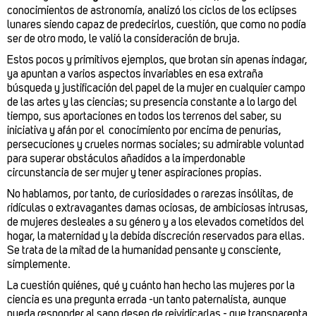
conocimientos de astronomía, analizó los ciclos de los eclipses
lunares siendo capaz de predecirlos, cuestión, que como no podía
ser de otro modo, le valió la consideración de bruja.
Estos pocos y primitivos ejemplos, que brotan sin apenas indagar,
ya apuntan a varios aspectos invariables en esa extraña
búsqueda y justificación del papel de la mujer en cualquier campo
de las artes y las ciencias; su presencia constante a lo largo del
tiempo, sus aportaciones en todos los terrenos del saber, su
iniciativa y afán por el conocimiento por encima de penurias,
persecuciones y crueles normas sociales; su admirable voluntad
para superar obstáculos añadidos a la imperdonable
circunstancia de ser mujer y tener aspiraciones propias.
No hablamos, por tanto, de curiosidades o rarezas insólitas, de
ridículas o extravagantes damas ociosas, de ambiciosas intrusas,
de mujeres desleales a su género y a los elevados cometidos del
hogar, la maternidad y la debida discreción reservados para ellas.
Se trata de la mitad de la humanidad pensante y consciente,
simplemente.
La cuestión quiénes, qué y cuánto han hecho las mujeres por la
ciencia es una pregunta errada -un tanto paternalista, aunque
pueda responder al sano deseo de reividicarlas - que transparenta