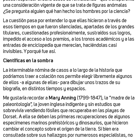
una consideración vigente de que se trata de figuras anómalas
¿Se pregunta alguien qué han hecho los hombres por la ciencia?
La cuestión pasa por entender lo que ellas hicieron a través de
esos tiempos en que fueron silenciadas, apartadas de los grandes
titulares, cuestionadas profesionalmente, sustraídos sus logros,
impedido el acceso a los premios, a los tronos académicos y a las
entradas de enciclopedia que merecían, haciéndolas casi
invisibles. Y porqué fue así.
Científicas en la sombra
La interminable nómina de casos a lo largo de la historia que
podríamos traer a colación nos permite elegir libremente algunos
de ellos -a algunas de ellas- para dibujar unos trazos de su
biografía, en distintos tiempos y espacios.
Me gustaría recordar a
Mary Anning
(1799-1847), la “madre de la
paleontología”, la joven inglesa indigente y sin estudios que
sobrevivía vendiendo fósiles que recuperaba en las playas de
Dorset. A ella se deben las primeras recuperaciones de algunos
especímenes marinos prehistóricos y dinosaurios, que hicieron
cambiar el concepto sobre el origen de la tierra. Si bien era
consultada sobre sus hallazgos por numerosos especialistas, no