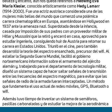
belleza y encanto, aún nos queda referirnos a
Hedwing Eva
María Kiesler
, conocida artísticamente como
Hedy Lamarr
(1914-2000). Fue una actriz austriaca considerada una de las
mujeres más bellas del mundo que comenzó una polémica
carrera cinematográfica en Europa, asentándose en Hollywood en
1937 ante la amenaza nazi. Superdotada desde la infancia,
casada por imposición de sus padres con un proveedor militar de
Hitler y Mussolini que la retiró y encerró en casa, aprovechó para
estudiar ingeniería, consiguiendo huir de Austria para retomar su
carrera en Estados Unidos. Triunfó en el cine, pero también
desarrolló la teoría del espectro ensanchado, precursor del wifi. Al
estallar la Segunda Guerra Mundial, facilitó al gobierno
norteamericano información sobre el armamento del ejército
alemán y, trabajando para el departamento de tecnología militar,
diseñó un sistema capaz de hacer saltar señales de transmisión
entre las frecuencias del espectro magnético, para evitar que las
señales de radio de la armada fueran interceptadas. Un método
que fundamenta el uso actual de redes móviles, GPS, Bluetooth o
wifi.
Además tuvo tiempo de inventar un sistema de semáforos,
pastillas carbonatadas y de estudiar la mejora de la aerodinámica
de los aviones; y de casarse seis veces.