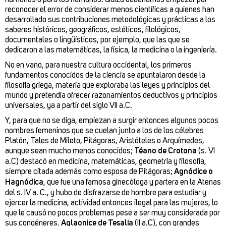
reconocer el error de considerar menos científicas a quienes han
desarrollado sus contribuciones metodológicas y prácticas a los
saberes históricos, geográficos, estéticos, filológicos,
documentales o lingüísticos, por ejemplo, que las que se
dedicaron a las matemáticas, la física, la medicina o la ingeniería.
No en vano, para nuestra cultura occidental, los primeros
fundamentos conocidos de la ciencia se apuntalaron desde la
filosofía griega, materia que exploraba las leyes y principios del
mundo y pretendía ofrecer razonamientos deductivos y principios
universales, ya a partir del siglo VII a.C.
Y, para que no se diga, empiezan a surgir entonces algunos pocos
nombres femeninos que se cuelan junto a los de los célebres
Platón, Tales de Mileto, Pitágoras, Aristóteles o Arquímedes,
aunque sean mucho menos conocidos;
Téano de Crotona
(s. VI
a.C) destacó en medicina, matemáticas, geometría y filosofía,
siempre citada además como esposa de Pitágoras;
Agnódice o
Hagnódica
, que fue una famosa ginecóloga y partera en la Atenas
del s. IV a. C., y hubo de disfrazarse de hombre para estudiar y
ejercer la medicina, actividad entonces ilegal para las mujeres, lo
que le causó no pocos problemas pese a ser muy considerada por
sus congéneres.
Aglaonice de Tesalia
(II a.C), con grandes