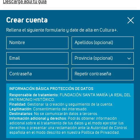
Descarga aquí tu guía
Un artículo de
Redacción Cultura+
Crear cuenta
Rellena el siguiente formulario y date de alta en Cultura+.
Nombre
Apellidos (opcional)
Retablos Renacentistas Este de León
Email
Provincia (opcional)
Contraseña
Repetir contraseña
INFORMACIÓN BÁSICA PROTECCIÓN DE DATOS
Responsable de tratamiento:
FUNDACIÓN SANTA MARÍA LA REAL DEL
PATRIMONIO HISTÓRICO.
Finalidad:
Gestionar la creación y seguimiento de la cuenta.
Legitimación:
Consentimiento del interesado.
Destinatarios:
No se comunicarán datos a terceros.
Información adicional y derechos:
Podrás obtener información
adicional sobre el tratamiento de tus datos y el modo ejercitar tus
derechos o presentar una reclamación ante la Autoridad de Control
Newsletter
Aviso legal
Política de privacidad
Política de cookies
española en el modo descrito en nuestra Política de Privacidad.